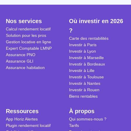
Cependant, il est crucial de
la TVA est généralisé pour les
historique d
maîtriser les aspects fiscaux,
séjours dans une location
Quels sont 
notamment la TVA, afin
saisonnière dans certaines
quelles dém
Nos services
Où investir en 2026
d'optimiser cette activité.
conditions. On fait le point dans
pour en bén
Calcul rendement locatif
?
cet article.
guide compl
Solution pour les pros
Carte des rentabilités
Gestion locative en ligne
Investir à Paris
Expert Comptable LMNP
Investir à Lyon
Assurance PNO
Investir à Marseille
Assurance GLI
Investir à Bordeaux
Assurance habitation
Investir à Lille
Investir à Toulouse
Investir à Nantes
Investir à Rouen
Biens rentables
Ressources
À propos
App Horiz Alertes
Qui sommes-nous ?
Plugin rendement locatif
Tarifs