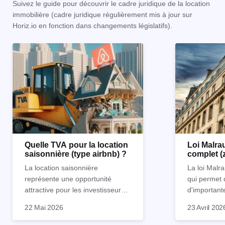
Suivez le guide pour découvrir le cadre juridique de la location
immobilière (cadre juridique régulièrement mis à jour sur
Horiz.io en fonction dans changements législatifs).
Quelle TVA pour la location
Loi Malrau
saisonnière (type airbnb) ?
complet (
condition
La location saisonnière
La loi Malra
représente une opportunité
qui permet 
attractive pour les investisseurs
d'important
souhaitant diversifier leur
d’impôts lor
22 Mai 2026
23 Avril 202
patrimoine et générer des
Et qu’a-t-on appris à la rentrée
immobilier. 
revenus complémentaires.
2024 ? Que l’assujettissement à
biens partic