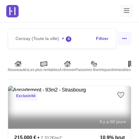
Cerizay (Toute la ville)
+
Filtrer
4
Nouveautés
Les plus rentables
A rénover
Passoires thermiques
Immeubles de r
Exclusivité
Il y a 60 jours
215,000 €
•
10.9% brut
2,312€/m2