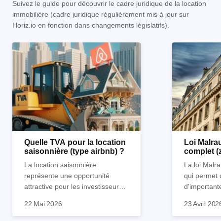
Suivez le guide pour découvrir le cadre juridique de la location
immobilière (cadre juridique régulièrement mis à jour sur
Horiz.io en fonction dans changements législatifs).
Quelle TVA pour la location
Loi Malrau
saisonnière (type airbnb) ?
complet (
condition
La location saisonnière
La loi Malra
représente une opportunité
qui permet 
attractive pour les investisseurs
d'important
souhaitant diversifier leur
d’impôts lor
22 Mai 2026
23 Avril 202
patrimoine et générer des
Et qu’a-t-on appris à la rentrée
immobilier. 
revenus complémentaires.
2024 ? Que l’assujettissement à
biens partic