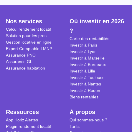
Cependant, il est crucial de
la TVA est généralisé pour les
historique d
maîtriser les aspects fiscaux,
séjours dans une location
Quels sont 
notamment la TVA, afin
saisonnière dans certaines
quelles dém
Nos services
Où investir en 2026
d'optimiser cette activité.
conditions. On fait le point dans
pour en bén
Calcul rendement locatif
?
cet article.
guide compl
Solution pour les pros
Carte des rentabilités
Gestion locative en ligne
Investir à Paris
Expert Comptable LMNP
Investir à Lyon
Assurance PNO
Investir à Marseille
Assurance GLI
Investir à Bordeaux
Assurance habitation
Investir à Lille
Investir à Toulouse
Investir à Nantes
Investir à Rouen
Biens rentables
Ressources
À propos
App Horiz Alertes
Qui sommes-nous ?
Plugin rendement locatif
Tarifs