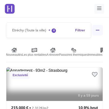
Etréchy (Toute la ville)
+
Filtrer
4
Nouveautés
Les plus rentables
A rénover
Passoires thermiques
Immeubles de r
Exclusivité
Il y a 59 jours
215,000 €
•
10.9% brut
2,312€/m2