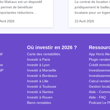
loi Malraux est un dispositif
Le contrat de location 
 permet de bénéficier
juridiquement le baille
mportantes réductions
locataire pour un loge
mpôts lors d’un achat
meublé. Ce document 
Avril 2026
22 Avril 2026
obilier. Elle concerne les
de nombreuses clause
ns particuliers et à dimension
chacun s’engage à res
torique destinés à la location.
Nous vous expliquons
ls sont ses avantages et
guide tout ce qu’il faut
lles démarches effectuer
le contrat de location
Où investir en 2026 ?
Ressour
r en bénéficier ? Suivez notre
2026.
if
Carte des rentabilités
App Horiz Ale
de complet !
Investir à Paris
Plugin rendem
ne
Investir à Lyon
Crédit immobi
NP
Investir à Marseille
Investissemen
Investir à Bordeaux
Investissemen
Investir à Lille
Calcul rendem
Investir à Toulouse
Gestion locat
Investir à Nantes
Aide - Comm
Investir à Rouen
Aide - FAQ
Biens rentables
Podcast Le P