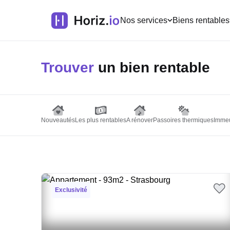
Nos services
Biens rentables
Trouver
un bien rentable
Nouveautés
Les plus rentables
A rénover
Passoires thermiques
Immeu
Exclusivité