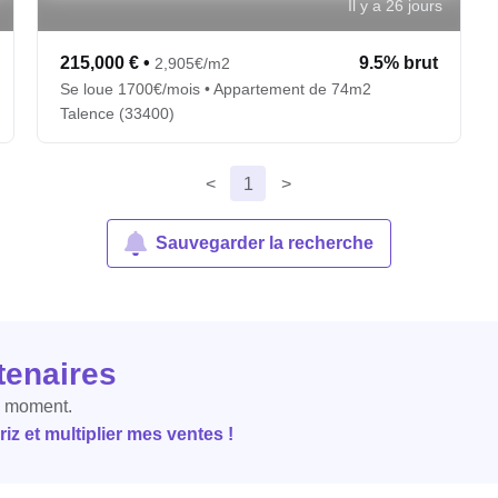
Il y a 26 jours
215,000 €
•
9.5% brut
2,905€/m2
Se loue 1700€/mois • Appartement de 74m2
Talence (33400)
<
1
>
Sauvegarder la recherche
tenaires
e moment.
z et multiplier mes ventes !