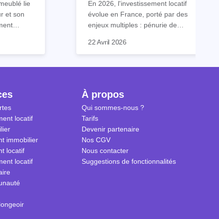
meublé lie
En 2026, l'investissement locatif
vers le LLI en 2026
ur et son
évolue en France, porté par des
ment
enjeux multiples : pénurie de
contient
logements, désengagement
C'est dans ce contexte que le
22 Avril 2026
s que
progressif des dispositifs de
LLI, ou Logement Locatif
pecter.
défiscalisation classiques, et
Intermédiaire, s'impose comme
 dans ce
besoin croissant de répondre à la
une solution d'avenir. Ce
 savoir sur
classe moyenne, souvent trop
dispositif allie rentabilité, impact
 meublé en
aisée pour accéder au logement
social et stabilité patrimoniale.
ces
À propos
social, mais trop modeste pour le
rtes
Qui sommes-nous ?
marché privé.
ent locatif
Tarifs
lier
Devenir partenaire
t immobilier
Nos CGV
t locatif
Nous contacter
ent locatif
Suggestions de fonctionnalités
aire
unauté
longeoir