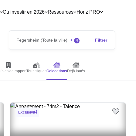
Où investir en 2026
Ressources
Horiz PRO
Fegersheim (Toute la ville)
+
Filtrer
4
bles de rapport
Touristiques
Colocations
Déjà loués
Exclusivité