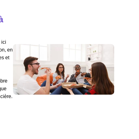
à
ici
on, en
es et
mbre
sque
cière.