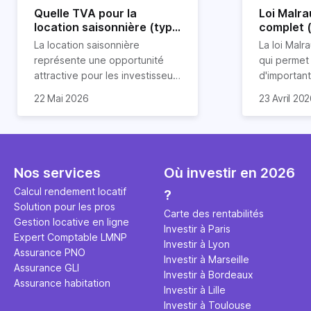
Quelle TVA pour la
Loi Malra
location saisonnière (type
complet 
airbnb) ?
condition
La location saisonnière
La loi Malra
représente une opportunité
qui permet
attractive pour les investisseurs
d'importan
souhaitant diversifier leur
d’impôts lo
22 Mai 2026
23 Avril 20
patrimoine et générer des
Et qu’a-t-on appris à la rentrée
immobilier.
revenus complémentaires.
2024 ? Que l’assujettissement à
biens partic
Cependant, il est crucial de
la TVA est généralisé pour les
dimension h
maîtriser les aspects fiscaux,
séjours dans une location
la location
notamment la TVA, afin
saisonnière dans certaines
avantages 
Nos services
Où investir en 2026
d'optimiser cette activité.
conditions. On fait le point dans
démarches 
Calcul rendement locatif
?
cet article.
bénéficier 
Solution pour les pros
complet !
Carte des rentabilités
Gestion locative en ligne
Investir à Paris
Expert Comptable LMNP
Investir à Lyon
Assurance PNO
Investir à Marseille
Assurance GLI
Investir à Bordeaux
Assurance habitation
Investir à Lille
Investir à Toulouse