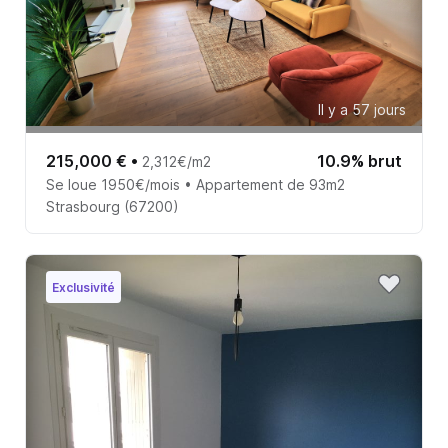
Il y a 57 jours
215,000 €
•
10.9% brut
2,312€/m2
Se loue 1950€/mois • Appartement de 93m2
Strasbourg (67200)
Exclusivité