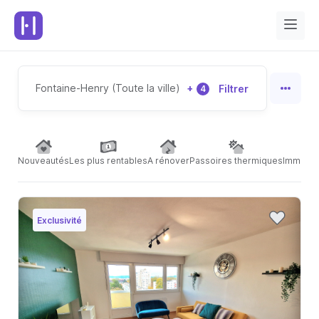
Fontaine-Henry (Toute la ville)
+
Filtrer
4
Nouveautés
Les plus rentables
A rénover
Passoires thermiques
Immeubl
Exclusivité