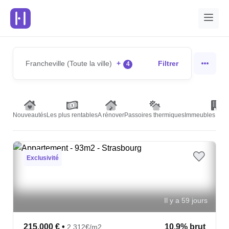
Francheville (Toute la ville)
+
Filtrer
4
Nouveautés
Les plus rentables
A rénover
Passoires thermiques
Immeubles de r
Exclusivité
Il y a 59 jours
215,000 €
•
10.9% brut
2,312€/m2