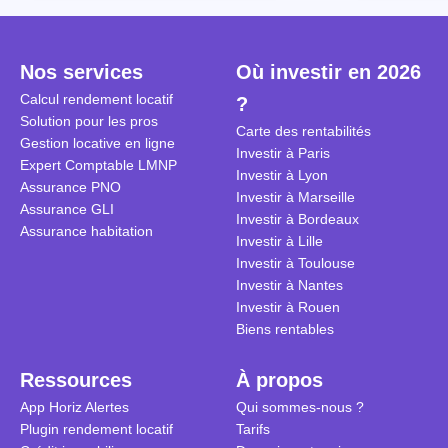
Cependant, il est crucial de
la TVA est généralisé pour les
historique d
maîtriser les aspects fiscaux,
séjours dans une location
Quels sont 
notamment la TVA, afin
saisonnière dans certaines
quelles dém
Nos services
Où investir en 2026
d'optimiser cette activité.
conditions. On fait le point dans
pour en bén
Calcul rendement locatif
?
cet article.
guide compl
Solution pour les pros
Carte des rentabilités
Gestion locative en ligne
Investir à Paris
Expert Comptable LMNP
Investir à Lyon
Assurance PNO
Investir à Marseille
Assurance GLI
Investir à Bordeaux
Assurance habitation
Investir à Lille
Investir à Toulouse
Investir à Nantes
Investir à Rouen
Biens rentables
Ressources
À propos
App Horiz Alertes
Qui sommes-nous ?
Plugin rendement locatif
Tarifs