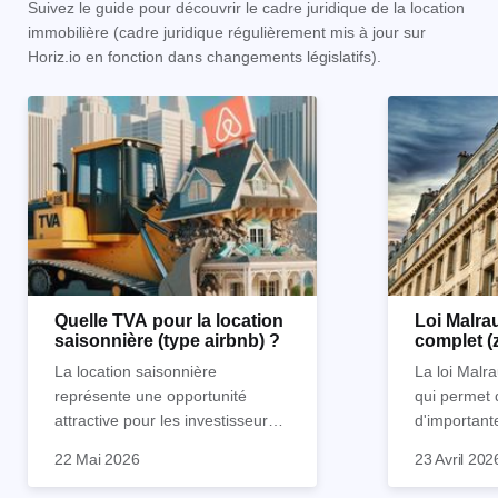
Suivez le guide pour découvrir le cadre juridique de la location
immobilière (cadre juridique régulièrement mis à jour sur
Horiz.io en fonction dans changements législatifs).
Quelle TVA pour la location
Loi Malrau
saisonnière (type airbnb) ?
complet (
condition
La location saisonnière
La loi Malra
représente une opportunité
qui permet 
attractive pour les investisseurs
d'important
souhaitant diversifier leur
d’impôts lor
22 Mai 2026
23 Avril 202
patrimoine et générer des
Et qu’a-t-on appris à la rentrée
immobilier. 
revenus complémentaires.
2024 ? Que l’assujettissement à
biens partic