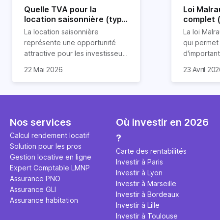
Quelle TVA pour la
Loi Malra
location saisonnière (type
complet 
airbnb) ?
condition
La location saisonnière
La loi Malra
représente une opportunité
qui permet
attractive pour les investisseurs
d'importan
souhaitant diversifier leur
d’impôts lo
22 Mai 2026
23 Avril 20
patrimoine et générer des
Et qu’a-t-on appris à la rentrée
immobilier.
revenus complémentaires.
2024 ? Que l’assujettissement à
biens partic
Cependant, il est crucial de
la TVA est généralisé pour les
dimension h
maîtriser les aspects fiscaux,
séjours dans une location
la location
notamment la TVA, afin
saisonnière dans certaines
avantages 
Nos services
Où investir en 2026
d'optimiser cette activité.
conditions. On fait le point dans
démarches 
Calcul rendement locatif
?
cet article.
bénéficier 
Solution pour les pros
complet !
Carte des rentabilités
Gestion locative en ligne
Investir à Paris
Expert Comptable LMNP
Investir à Lyon
Assurance PNO
Investir à Marseille
Assurance GLI
Investir à Bordeaux
Assurance habitation
Investir à Lille
Investir à Toulouse