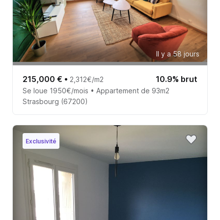
Il y a 58 jours
215,000 €
•
10.9% brut
2,312€/m2
Se loue 1950€/mois • Appartement de 93m2
Strasbourg (67200)
Exclusivité