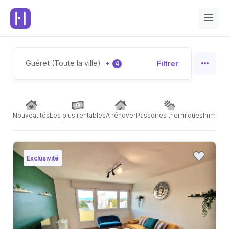
Guéret (Toute la ville)
+
Filtrer
4
Nouveautés
Les plus rentables
A rénover
Passoires thermiques
Immeubl
Exclusivité