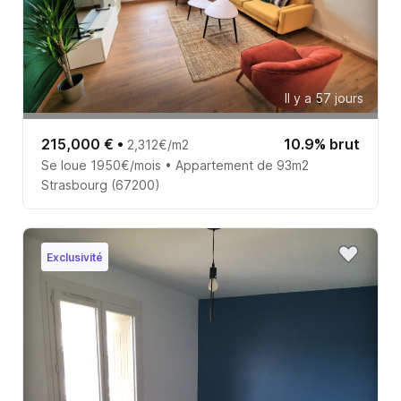
Il y a 57 jours
215,000 €
•
10.9% brut
2,312€/m2
Se loue 1950€/mois • Appartement de 93m2
Strasbourg (67200)
Exclusivité