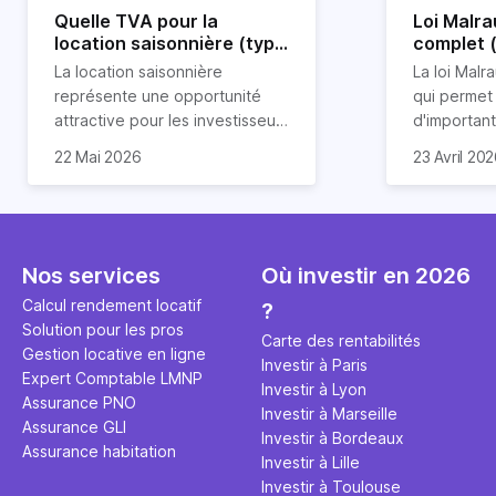
Quelle TVA pour la
Loi Malra
location saisonnière (type
complet 
airbnb) ?
condition
La location saisonnière
La loi Malra
représente une opportunité
qui permet
attractive pour les investisseurs
d'importan
souhaitant diversifier leur
d’impôts lo
22 Mai 2026
23 Avril 20
patrimoine et générer des
Et qu’a-t-on appris à la rentrée
immobilier.
revenus complémentaires.
2024 ? Que l’assujettissement à
biens partic
Cependant, il est crucial de
la TVA est généralisé pour les
dimension h
maîtriser les aspects fiscaux,
séjours dans une location
la location
notamment la TVA, afin
saisonnière dans certaines
avantages 
Nos services
Où investir en 2026
d'optimiser cette activité.
conditions. On fait le point dans
démarches 
Calcul rendement locatif
?
cet article.
bénéficier 
Solution pour les pros
complet !
Carte des rentabilités
Gestion locative en ligne
Investir à Paris
Expert Comptable LMNP
Investir à Lyon
Assurance PNO
Investir à Marseille
Assurance GLI
Investir à Bordeaux
Assurance habitation
Investir à Lille
Investir à Toulouse