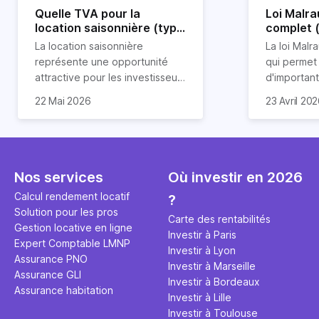
Quelle TVA pour la
Loi Malra
location saisonnière (type
complet 
airbnb) ?
condition
La location saisonnière
La loi Malra
représente une opportunité
qui permet
attractive pour les investisseurs
d'importan
souhaitant diversifier leur
d’impôts lo
22 Mai 2026
23 Avril 20
patrimoine et générer des
Et qu’a-t-on appris à la rentrée
immobilier.
revenus complémentaires.
2024 ? Que l’assujettissement à
biens partic
Cependant, il est crucial de
la TVA est généralisé pour les
dimension h
maîtriser les aspects fiscaux,
séjours dans une location
la location
notamment la TVA, afin
saisonnière dans certaines
avantages 
Nos services
Où investir en 2026
d'optimiser cette activité.
conditions. On fait le point dans
démarches 
Calcul rendement locatif
?
cet article.
bénéficier 
Solution pour les pros
complet !
Carte des rentabilités
Gestion locative en ligne
Investir à Paris
Expert Comptable LMNP
Investir à Lyon
Assurance PNO
Investir à Marseille
Assurance GLI
Investir à Bordeaux
Assurance habitation
Investir à Lille
Investir à Toulouse