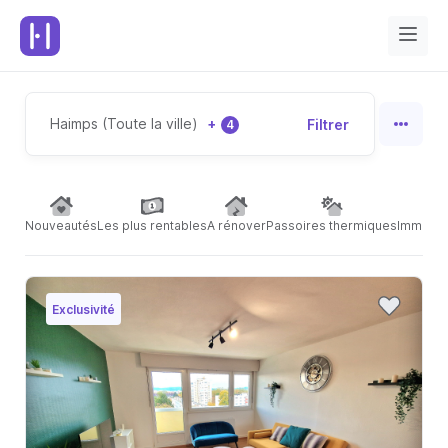
Haimps (Toute la ville)
+
Filtrer
4
Nouveautés
Les plus rentables
A rénover
Passoires thermiques
Immeubl
Exclusivité