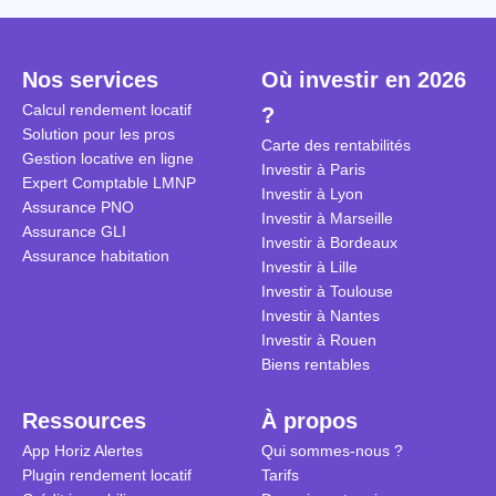
Cependant, il est crucial de
la TVA est généralisé pour les
historique d
maîtriser les aspects fiscaux,
séjours dans une location
Quels sont 
notamment la TVA, afin
saisonnière dans certaines
quelles dém
Nos services
Où investir en 2026
d'optimiser cette activité.
conditions. On fait le point dans
pour en bén
Calcul rendement locatif
?
cet article.
guide compl
Solution pour les pros
Carte des rentabilités
Gestion locative en ligne
Investir à Paris
Expert Comptable LMNP
Investir à Lyon
Assurance PNO
Investir à Marseille
Assurance GLI
Investir à Bordeaux
Assurance habitation
Investir à Lille
Investir à Toulouse
Investir à Nantes
Investir à Rouen
Biens rentables
Ressources
À propos
App Horiz Alertes
Qui sommes-nous ?
Plugin rendement locatif
Tarifs