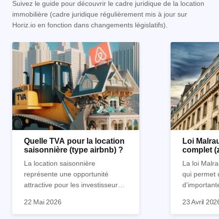
Suivez le guide pour découvrir le cadre juridique de la location
immobilière (cadre juridique régulièrement mis à jour sur
Horiz.io en fonction dans changements législatifs).
Quelle TVA pour la location
Loi Malrau
saisonnière (type airbnb) ?
complet (
condition
La location saisonnière
La loi Malra
représente une opportunité
qui permet 
attractive pour les investisseurs
d'important
souhaitant diversifier leur
d’impôts lor
22 Mai 2026
23 Avril 202
patrimoine et générer des
Et qu’a-t-on appris à la rentrée
immobilier. 
revenus complémentaires.
2024 ? Que l’assujettissement à
biens partic