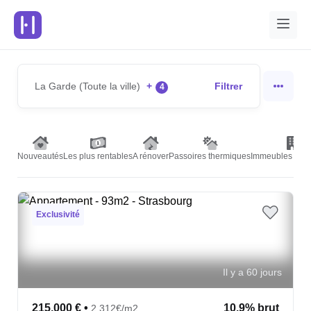
La Garde (Toute la ville)
+
Filtrer
4
Nouveautés
Les plus rentables
A rénover
Passoires thermiques
Immeubles de r
Exclusivité
Il y a 60 jours
215,000 €
•
10.9% brut
2,312€/m2