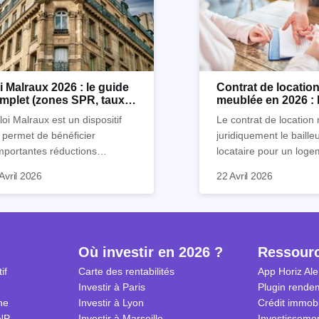
i Malraux 2026 : le guide
Contrat de locatio
mplet (zones SPR, taux,
meublée en 2026 : 
nditions)
détaillé !
loi Malraux est un dispositif
Le contrat de location 
 permet de bénéficier
juridiquement le baille
mportantes réductions
locataire pour un loge
mpôts lors d’un achat
meublé. Ce document 
Avril 2026
22 Avril 2026
obilier. Elle concerne les
de nombreuses clause
ns particuliers et à dimension
chacun s’engage à res
torique destinés à la location.
Nous vous expliquons
ls sont ses avantages et
guide tout ce qu’il faut
lles démarches effectuer
le contrat de location
Où investir en 2026 ?
Ressour
r en bénéficier ? Suivez notre
2026.
if
Carte des rentabilités
App Horiz Ale
de complet !
Investir à Paris
Plugin rendem
ne
Investir à Lyon
Crédit immobi
NP
Investir à Marseille
Investissemen