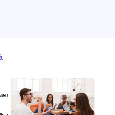
à
antes.
llure