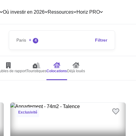
Où investir en 2026
Ressources
Horiz PRO
Paris
+
Filtrer
4
bles de rapport
Touristiques
Colocations
Déjà loués
Exclusivité