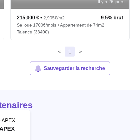
Il y a 26 jours
215,000 €
•
9.5% brut
2,905€/m2
Se loue 1700€/mois • Appartement de 74m2
Talence (33400)
<
1
>
Sauvegarder la recherche
tenaires
 APEX