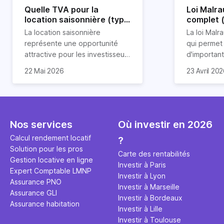
Quelle TVA pour la
Loi Malra
location saisonnière (type
complet 
airbnb) ?
condition
La location saisonnière
La loi Malra
représente une opportunité
qui permet
attractive pour les investisseurs
d'importan
souhaitant diversifier leur
d’impôts lo
22 Mai 2026
23 Avril 20
patrimoine et générer des
Et qu’a-t-on appris à la rentrée
immobilier.
revenus complémentaires.
2024 ? Que l’assujettissement à
biens partic
Cependant, il est crucial de
la TVA est généralisé pour les
dimension h
maîtriser les aspects fiscaux,
séjours dans une location
la location
notamment la TVA, afin
saisonnière dans certaines
avantages 
Nos services
Où investir en 2026
d'optimiser cette activité.
conditions. On fait le point dans
démarches 
Calcul rendement locatif
?
cet article.
bénéficier 
Solution pour les pros
complet !
Carte des rentabilités
Gestion locative en ligne
Investir à Paris
Expert Comptable LMNP
Investir à Lyon
Assurance PNO
Investir à Marseille
Assurance GLI
Investir à Bordeaux
Assurance habitation
Investir à Lille
Investir à Toulouse