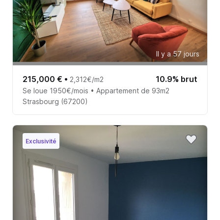
Il y a 57 jours
215,000 €
•
10.9% brut
2,312€/m2
Se loue 1950€/mois • Appartement de 93m2
Strasbourg (67200)
Exclusivité