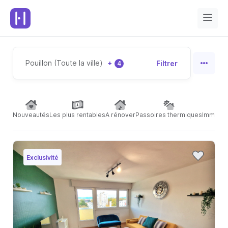
Pouillon (Toute la ville)
+
Filtrer
4
Nouveautés
Les plus rentables
A rénover
Passoires thermiques
Immeubl
Exclusivité