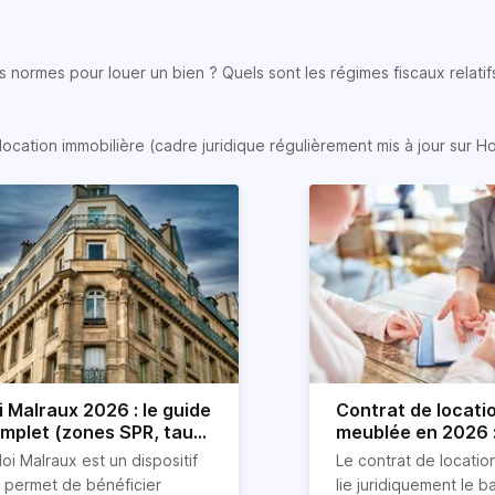
 normes pour louer un bien ? Quels sont les régimes fiscaux relatifs
location immobilière (cadre juridique régulièrement mis à jour sur H
i Malraux 2026 : le guide
Contrat de locati
mplet (zones SPR, taux,
meublée en 2026 :
nditions)
détaillé !
loi Malraux est un dispositif
Le contrat de locati
i permet de bénéficier
lie juridiquement le ba