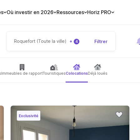
es
Où investir en 2026
Ressources
Horiz PRO
Roquefort (Toute la ville)
+
Filtrer
4
s
Immeubles de rapport
Touristiques
Colocations
Déjà loués
Exclusivité