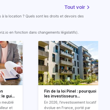
Tout voir
 à la location ? Quels sont les droits et devoirs des
oriz.io en fonction dans changements législatifs).
on
Fin de la loi Pinel : pourquoi
 le guide
les investisseurs
immobiliers se tournent
on meublé
En 2026, l'investissement locatif
vers le LLI en 2026
illeur et
évolue en France, porté par