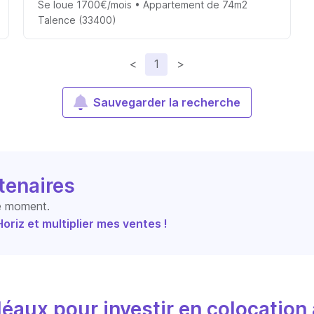
Se loue 1700€/mois • Appartement de 74m2
Talence (33400)
<
1
>
Sauvegarder la recherche
tenaires
le moment.
riz et multiplier mes ventes !
éaux pour investir en colocation 