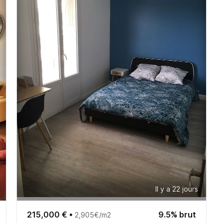
Il y a 22 jours
215,000 €
•
9.5% brut
2,905€/m2