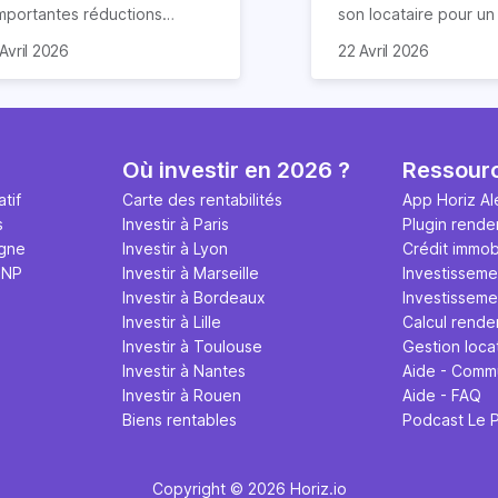
importantes réductions
son locataire pour u
mpôts lors d’un achat
meublé. Ce document
Avril 2026
22 Avril 2026
obilier. Elle concerne les
de nombreuses claus
ns particuliers et à
chacun s’engage à re
mension historique destinés à
Nous vous expliquon
location. Quels sont ses
guide tout ce qu’il fau
antages et quelles
sur le contrat de loca
Où investir en 2026 ?
Ressour
marches effectuer pour en
meublé en 2026.
tif
Carte des rentabilités
App Horiz Al
néficier ? Suivez notre guide
s
Investir à Paris
Plugin rende
mplet !
igne
Investir à Lyon
Crédit immobi
MNP
Investir à Marseille
Investisseme
Investir à Bordeaux
Investissemen
Investir à Lille
Calcul rende
Investir à Toulouse
Gestion loca
Investir à Nantes
Aide - Comm
Investir à Rouen
Aide - FAQ
Biens rentables
Podcast Le 
Copyright © 2026 Horiz.io