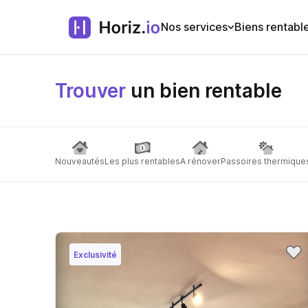
Nos services
Biens rentabl
Trouver
un bien rentable
Nouveautés
Les plus rentables
A rénover
Passoires thermique
Exclusivité