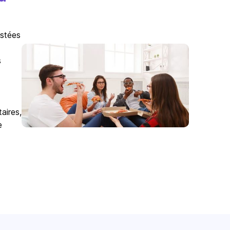
istées
s
aires,
e