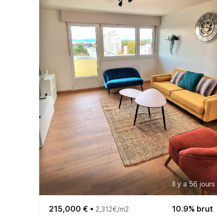
Il y a 56 jours
215,000 €
•
10.9% brut
2,312€/m2