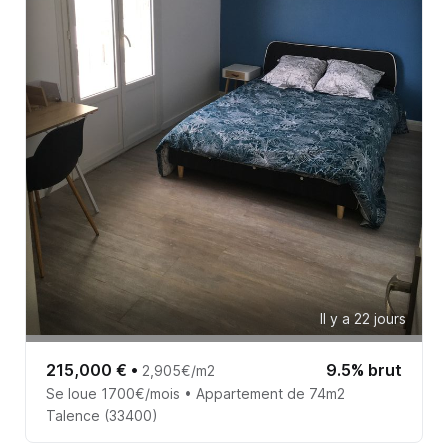
Il y a 22 jours
215,000 €
•
9.5% brut
2,905€/m2
Se loue 1700€/mois • Appartement de 74m2
Talence (33400)