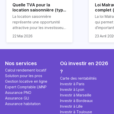
Quelle TVA pour la
Loi Malra
location saisonnière (type
complet 
airbnb) ?
condition
La location saisonnière
La loi Malra
représente une opportunité
qui permet
attractive pour les investisseurs
d'importan
souhaitant diversifier leur
d’impôts lo
22 Mai 2026
23 Avril 20
patrimoine et générer des
Et qu’a-t-on appris à la rentrée
immobilier.
revenus complémentaires.
2024 ? Que l’assujettissement à
biens partic
Cependant, il est crucial de
la TVA est généralisé pour les
dimension h
maîtriser les aspects fiscaux,
séjours dans une location
la location
notamment la TVA, afin
saisonnière dans certaines
avantages 
Nos services
Où investir en 2026
d'optimiser cette activité.
conditions. On fait le point dans
démarches 
Calcul rendement locatif
?
cet article.
bénéficier 
Solution pour les pros
complet !
Carte des rentabilités
Gestion locative en ligne
Investir à Paris
Expert Comptable LMNP
Investir à Lyon
Assurance PNO
Investir à Marseille
Assurance GLI
Investir à Bordeaux
Assurance habitation
Investir à Lille
Investir à Toulouse