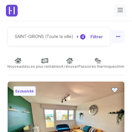
SAINT-GIRONS (Toute la ville)
+
Filtrer
4
Nouveautés
Les plus rentables
A rénover
Passoires thermiques
Immeubl
Exclusivité