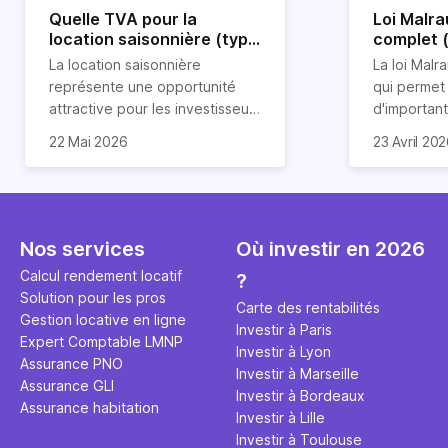
Quelle TVA pour la
Loi Malra
location saisonnière (type
complet 
airbnb) ?
condition
La location saisonnière
La loi Malra
représente une opportunité
qui permet
attractive pour les investisseurs
d'importan
souhaitant diversifier leur
d’impôts lo
22 Mai 2026
23 Avril 20
patrimoine et générer des
Et qu’a-t-on appris à la rentrée
immobilier.
revenus complémentaires.
2024 ? Que l’assujettissement à
biens partic
Cependant, il est crucial de
la TVA est généralisé pour les
dimension h
maîtriser les aspects fiscaux,
séjours dans une location
la location
notamment la TVA, afin
saisonnière dans certaines
avantages 
Nos services
Où investir en 2026
d'optimiser cette activité.
conditions. On fait le point dans
démarches 
Calcul rendement locatif
?
cet article.
bénéficier 
Solution pour les pros
complet !
Carte des rentabilités
Gestion locative en ligne
Investir à Paris
Expert Comptable LMNP
Investir à Lyon
Assurance PNO
Investir à Marseille
Assurance GLI
Investir à Bordeaux
Assurance habitation
Investir à Lille
Investir à Toulouse