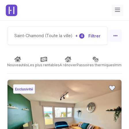
Saint-Chamond (Toute la ville)
+
Filtrer
4
Nouveautés
Les plus rentables
A rénover
Passoires thermiques
Immeubl
Exclusivité