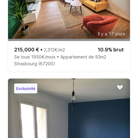
Il y a 57 jours
215,000 €
•
10.9% brut
2,312€/m2
Se loue 1950€/mois • Appartement de 93m2
Strasbourg (67200)
Exclusivité