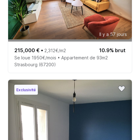
Il y a 57 jours
215,000 €
•
10.9% brut
2,312€/m2
Se loue 1950€/mois • Appartement de 93m2
Strasbourg (67200)
Exclusivité