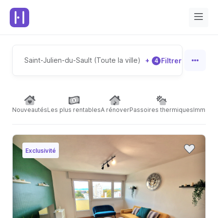
Saint-Julien-du-Sault (Toute la ville)
+
Filtrer
4
Nouveautés
Les plus rentables
A rénover
Passoires thermiques
Immeubl
Exclusivité