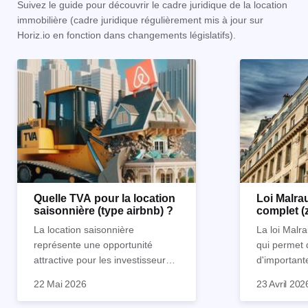
Suivez le guide pour découvrir le cadre juridique de la location
immobilière (cadre juridique régulièrement mis à jour sur
Horiz.io en fonction dans changements législatifs).
Quelle TVA pour la location
Loi Malrau
saisonnière (type airbnb) ?
complet (
condition
La location saisonnière
La loi Malra
représente une opportunité
qui permet 
attractive pour les investisseurs
d'important
souhaitant diversifier leur
d’impôts lor
22 Mai 2026
23 Avril 202
patrimoine et générer des
Et qu’a-t-on appris à la rentrée
immobilier. 
revenus complémentaires.
2024 ? Que l’assujettissement à
biens partic