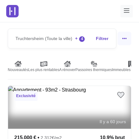
Truchtersheim (Toute la ville)
+
Filtrer
4
Nouveautés
Les plus rentables
A rénover
Passoires thermiques
Immeubles de r
Exclusivité
Il y a 60 jours
215,000 €
•
10.9% brut
2,312€/m2