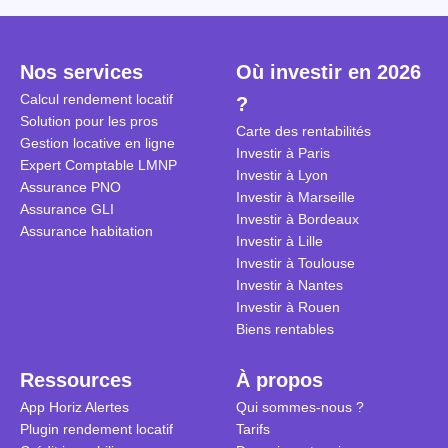
Cependant, il est crucial de
la TVA est généralisé pour les
historique d
maîtriser les aspects fiscaux,
séjours dans une location
Quels sont 
notamment la TVA, afin
saisonnière dans certaines
quelles dém
Nos services
Où investir en 2026
d'optimiser cette activité.
conditions. On fait le point dans
pour en bén
Calcul rendement locatif
?
cet article.
guide compl
Solution pour les pros
Carte des rentabilités
Gestion locative en ligne
Investir à Paris
Expert Comptable LMNP
Investir à Lyon
Assurance PNO
Investir à Marseille
Assurance GLI
Investir à Bordeaux
Assurance habitation
Investir à Lille
Investir à Toulouse
Investir à Nantes
Investir à Rouen
Biens rentables
Ressources
À propos
App Horiz Alertes
Qui sommes-nous ?
Plugin rendement locatif
Tarifs