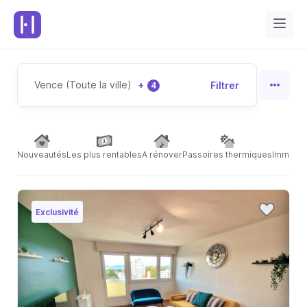
Vence (Toute la ville)
+
Filtrer
4
Nouveautés
Les plus rentables
A rénover
Passoires thermiques
Immeubl
Exclusivité