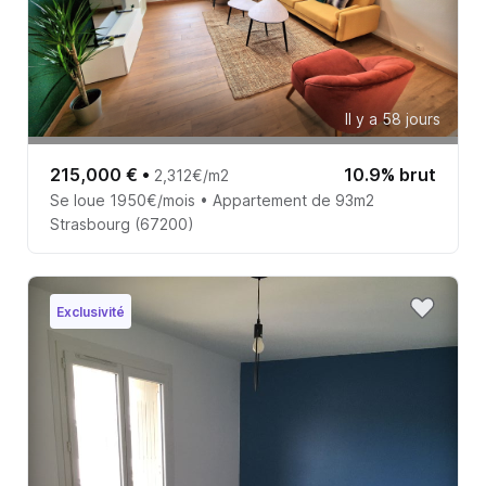
Il y a 58 jours
215,000 €
•
10.9% brut
2,312€/m2
Se loue 1950€/mois • Appartement de 93m2
Strasbourg (67200)
Exclusivité