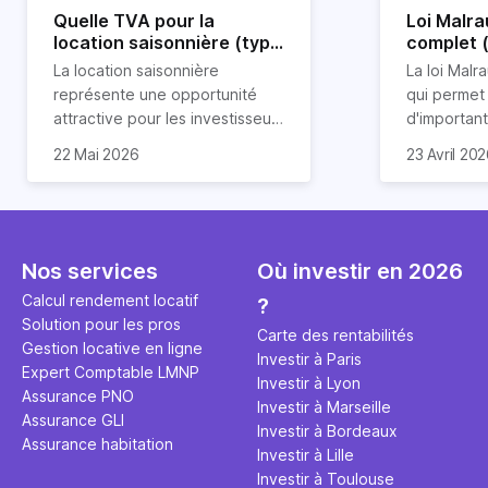
Quelle TVA pour la
Loi Malra
location saisonnière (type
complet 
airbnb) ?
condition
La location saisonnière
La loi Malra
représente une opportunité
qui permet
attractive pour les investisseurs
d'importan
souhaitant diversifier leur
d’impôts lo
22 Mai 2026
23 Avril 20
patrimoine et générer des
Et qu’a-t-on appris à la rentrée
immobilier.
revenus complémentaires.
2024 ? Que l’assujettissement à
biens partic
Cependant, il est crucial de
la TVA est généralisé pour les
dimension h
maîtriser les aspects fiscaux,
séjours dans une location
la location
notamment la TVA, afin
saisonnière dans certaines
avantages 
Nos services
Où investir en 2026
d'optimiser cette activité.
conditions. On fait le point dans
démarches 
Calcul rendement locatif
?
cet article.
bénéficier 
Solution pour les pros
complet !
Carte des rentabilités
Gestion locative en ligne
Investir à Paris
Expert Comptable LMNP
Investir à Lyon
Assurance PNO
Investir à Marseille
Assurance GLI
Investir à Bordeaux
Assurance habitation
Investir à Lille
Investir à Toulouse