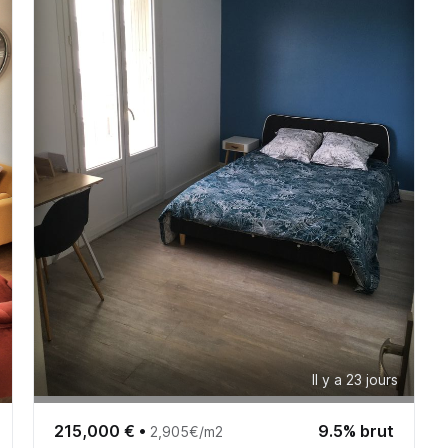
Il y a 23 jours
215,000 €
•
9.5% brut
2,905€/m2