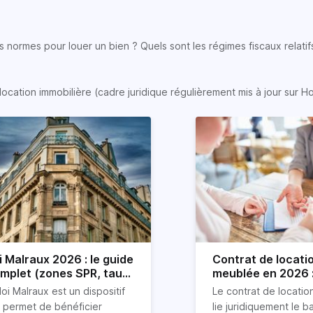
 normes pour louer un bien ? Quels sont les régimes fiscaux relatifs
location immobilière (cadre juridique régulièrement mis à jour sur H
i Malraux 2026 : le guide
Contrat de locati
mplet (zones SPR, taux,
meublée en 2026 :
nditions)
détaillé !
loi Malraux est un dispositif
Le contrat de locati
i permet de bénéficier
lie juridiquement le ba