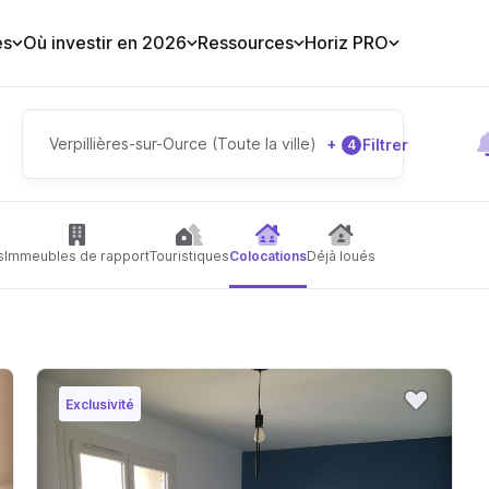
es
Où investir en 2026
Ressources
Horiz PRO
Verpillières-sur-Ource (Toute la ville)
+
Filtrer
4
s
Immeubles de rapport
Touristiques
Colocations
Déjà loués
Exclusivité