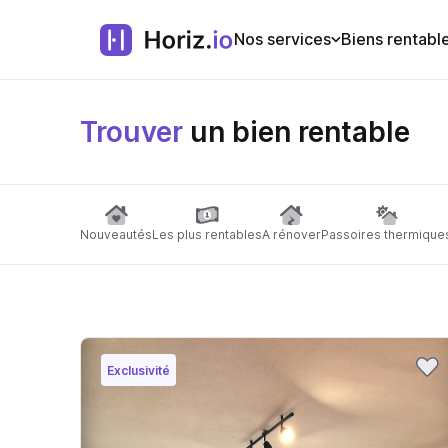
Nos services
Biens rentabl
Trouver
un bien rentable
Nouveautés
Les plus rentables
A rénover
Passoires thermique
Exclusivité