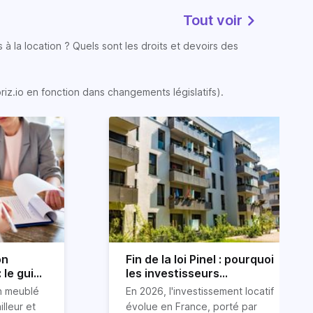
Tout voir
 à la location ? Quels sont les droits et devoirs des
oriz.io en fonction dans changements législatifs).
on
Fin de la loi Pinel : pourquoi
 le guide
les investisseurs
immobiliers se tournent
on meublé
En 2026, l'investissement locatif
vers le LLI en 2026
illeur et
évolue en France, porté par