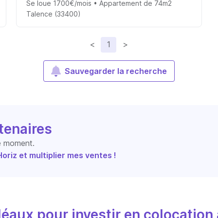
Se loue 1700€/mois • Appartement de 74m2
Talence (33400)
<
1
>
Sauvegarder la recherche
tenaires
le moment.
riz et multiplier mes ventes !
éaux pour investir en colocation 