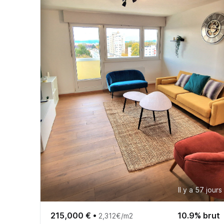
Il y a 57 jours
215,000 €
•
10.9% brut
2,312€/m2