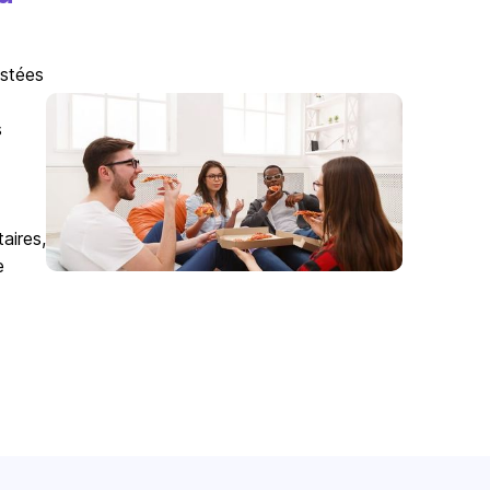
istées
s
aires,
e