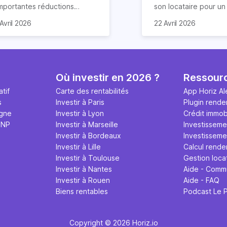
importantes réductions
son locataire pour u
mpôts lors d’un achat
meublé. Ce document
Avril 2026
22 Avril 2026
obilier. Elle concerne les
de nombreuses claus
ns particuliers et à
chacun s’engage à re
mension historique destinés à
Nous vous expliquon
location. Quels sont ses
guide tout ce qu’il fau
antages et quelles
sur le contrat de loca
Où investir en 2026 ?
Ressour
marches effectuer pour en
meublé en 2026.
tif
Carte des rentabilités
App Horiz Al
néficier ? Suivez notre guide
s
Investir à Paris
Plugin rende
mplet !
igne
Investir à Lyon
Crédit immobi
MNP
Investir à Marseille
Investisseme
Investir à Bordeaux
Investissemen
Investir à Lille
Calcul rende
Investir à Toulouse
Gestion loca
Investir à Nantes
Aide - Comm
Investir à Rouen
Aide - FAQ
Biens rentables
Podcast Le 
Copyright © 2026 Horiz.io