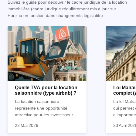
Suivez le guide pour découvrir le cadre juridique de la location
immobilière (cadre juridique régulièrement mis à jour sur
Horiz.io en fonction dans changements législatifs).
Quelle TVA pour la location
Loi Malrau
saisonnière (type airbnb) ?
complet (
condition
La location saisonnière
La loi Malra
représente une opportunité
qui permet 
attractive pour les investisseurs
d'important
souhaitant diversifier leur
d’impôts lor
22 Mai 2026
23 Avril 202
patrimoine et générer des
Et qu’a-t-on appris à la rentrée
immobilier. 
revenus complémentaires.
2024 ? Que l’assujettissement à
biens partic