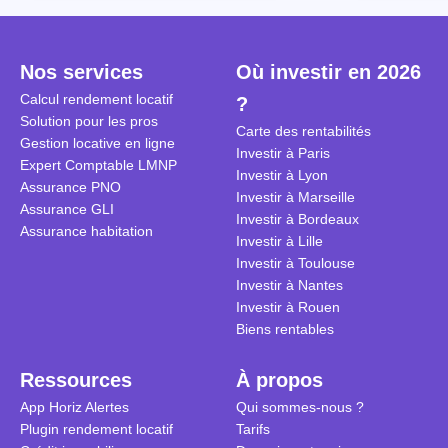
Cependant, il est crucial de
la TVA est généralisé pour les
historique d
maîtriser les aspects fiscaux,
séjours dans une location
Quels sont 
notamment la TVA, afin
saisonnière dans certaines
quelles dém
Nos services
Où investir en 2026
d'optimiser cette activité.
conditions. On fait le point dans
pour en bén
Calcul rendement locatif
?
cet article.
guide compl
Solution pour les pros
Carte des rentabilités
Gestion locative en ligne
Investir à Paris
Expert Comptable LMNP
Investir à Lyon
Assurance PNO
Investir à Marseille
Assurance GLI
Investir à Bordeaux
Assurance habitation
Investir à Lille
Investir à Toulouse
Investir à Nantes
Investir à Rouen
Biens rentables
Ressources
À propos
App Horiz Alertes
Qui sommes-nous ?
Plugin rendement locatif
Tarifs