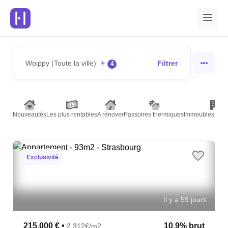
Woippy (Toute la ville)
+
Filtrer
4
Nouveautés
Les plus rentables
A rénover
Passoires thermiques
Immeubles de r
Exclusivité
Il y a 59 jours
215,000 €
•
10.9% brut
2,312€/m2