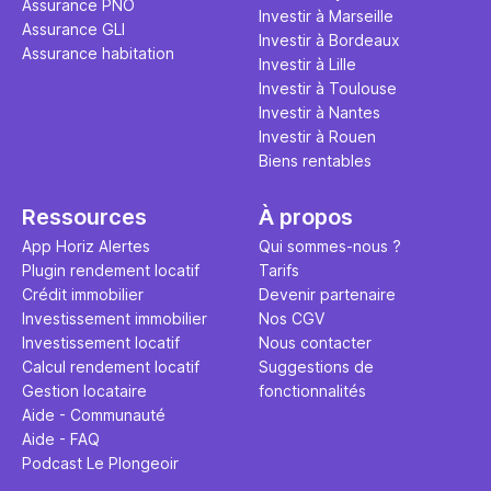
Assurance PNO
question.
sans jamais
Investir à Marseille
Assurance GLI
points de 
Investir à Bordeaux
Assurance habitation
propose un
Investir à Lille
et accessib
Investir à Toulouse
Investir à Nantes
Investir à Rouen
Biens rentables
Ressources
À propos
App Horiz Alertes
Qui sommes-nous ?
Plugin rendement locatif
Tarifs
Crédit immobilier
Devenir partenaire
Investissement immobilier
Nos CGV
Investissement locatif
Nous contacter
Calcul rendement locatif
Suggestions de
Gestion locataire
fonctionnalités
Aide - Communauté
Aide - FAQ
Podcast Le Plongeoir