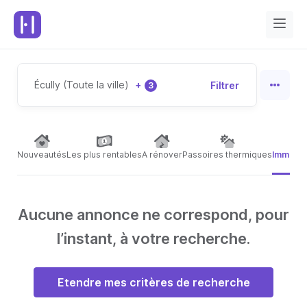
Écully (Toute la ville)
+
Filtrer
3
Nouveautés
Les plus rentables
A rénover
Passoires thermiques
Immeubl
Aucune annonce ne correspond, pour
l’instant, à votre recherche.
Etendre mes critères de recherche