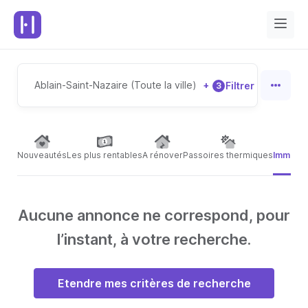
Ablain-Saint-Nazaire (Toute la ville)
+
Filtrer
3
Nouveautés
Les plus rentables
A rénover
Passoires thermiques
Immeubl
Aucune annonce ne correspond, pour
l’instant, à votre recherche.
Etendre mes critères de recherche