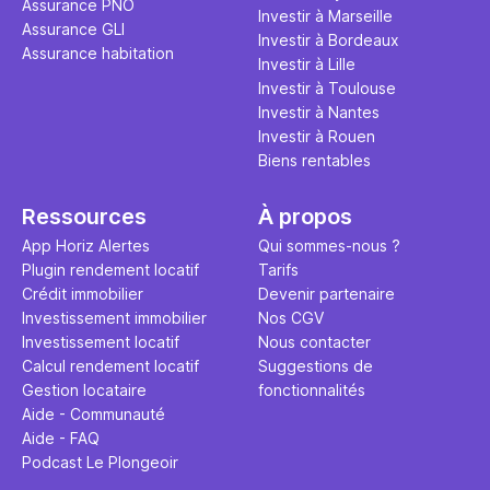
Assurance PNO
question.
sans jamais
Investir à Marseille
Assurance GLI
points de 
Investir à Bordeaux
Assurance habitation
propose un
Investir à Lille
et accessib
Investir à Toulouse
Investir à Nantes
Investir à Rouen
Biens rentables
Ressources
À propos
App Horiz Alertes
Qui sommes-nous ?
Plugin rendement locatif
Tarifs
Crédit immobilier
Devenir partenaire
Investissement immobilier
Nos CGV
Investissement locatif
Nous contacter
Calcul rendement locatif
Suggestions de
Gestion locataire
fonctionnalités
Aide - Communauté
Aide - FAQ
Podcast Le Plongeoir