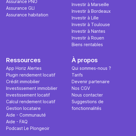
Assurance PNO
question.
sans jamais
Investir à Marseille
Assurance GLI
points de 
Investir à Bordeaux
Assurance habitation
propose un
Investir à Lille
et accessib
Investir à Toulouse
Investir à Nantes
Investir à Rouen
Biens rentables
Ressources
À propos
App Horiz Alertes
Qui sommes-nous ?
Plugin rendement locatif
Tarifs
Crédit immobilier
Devenir partenaire
Investissement immobilier
Nos CGV
Investissement locatif
Nous contacter
Calcul rendement locatif
Suggestions de
Gestion locataire
fonctionnalités
Aide - Communauté
Aide - FAQ
Podcast Le Plongeoir