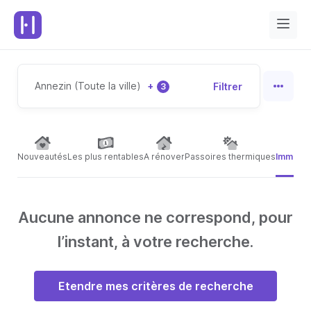
Annezin (Toute la ville)
+
Filtrer
3
Nouveautés
Les plus rentables
A rénover
Passoires thermiques
Immeubl
Aucune annonce ne correspond, pour
l’instant, à votre recherche.
Etendre mes critères de recherche