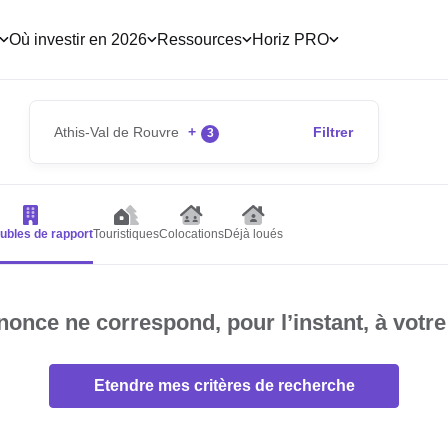
Où investir en 2026
Ressources
Horiz PRO
Athis-Val de Rouvre
+
Filtrer
3
bles de rapport
Touristiques
Colocations
Déjà loués
once ne correspond, pour l’instant, à votre
Etendre mes critères de recherche