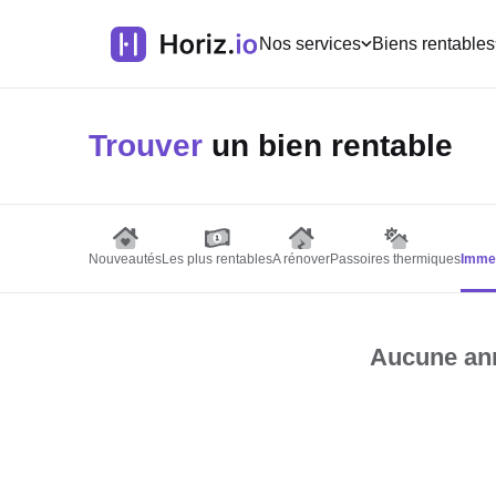
Nos services
Biens rentables
Trouver
un bien rentable
Nouveautés
Les plus rentables
A rénover
Passoires thermiques
Immeu
Aucune ann