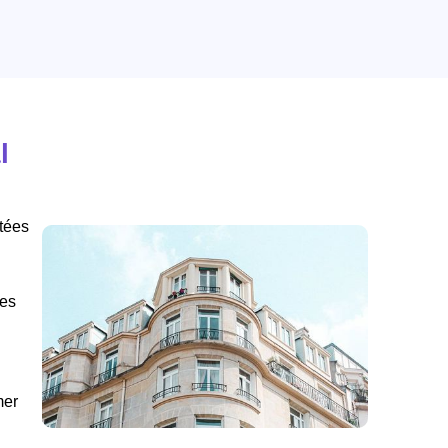
l
tées
des
mer