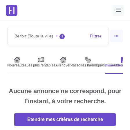
Belfort (Toute la ville)
+
Filtrer
3
Nouveautés
Les plus rentables
A rénover
Passoires thermiques
Immeubles de 
Aucune annonce ne correspond, pour
l’instant, à votre recherche.
Etendre mes critères de recherche