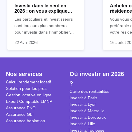
Investir dans le neuf en
Acheter o
2026 : on vous explique
résidence 
tout !
règle sim
Les particuliers et investisseurs
Vous vous d
sont toujours plus nombreux
préférable 
pour investir dans l’immobilier
votre réside
neuf. En effet, il existe de
Inutile d'êt
Souvent, o
22 Avril 2026
16 Juillet 2
nombreux avantages à choisir ce
pour prendr
affirmation
type de bien. Nous vous
éclairée. U
"louer, c'est
expliquons tout dans cet article.
la règle de
fenêtres" ou
à trancher 
sa résidenc
secondes et
sécuriser so
Nos services
Où investir en 2026
coûteuses. 
Cependant, l
Calcul rendement locatif
?
révèle ce s
plus nuancé
Solution pour les pros
transforme 
simulations
Carte des rentabilités
Gestion locative en ligne
traditionnel
complexes 
Investir à Paris
Expert Comptable LMNP
débats sans
Investir à Lyon
Assurance PNO
réconcilier 
Investir à Marseille
Assurance GLI
vue. Cette 
Investir à Bordeaux
Assurance habitation
approche si
Investir à Lille
tous.
Investir à Toulouse