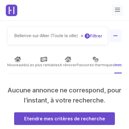
Bellerive-sur-Allier (Toute la ville)
+
Filtrer
3
Nouveautés
Les plus rentables
A rénover
Passoires thermiques
Immeubl
Aucune annonce ne correspond, pour
l’instant, à votre recherche.
Etendre mes critères de recherche