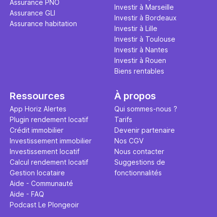
Assurance PNO
question.
sans jamais
Investir à Marseille
Assurance GLI
points de 
Investir à Bordeaux
Assurance habitation
propose un
Investir à Lille
et accessib
Investir à Toulouse
Investir à Nantes
Investir à Rouen
Biens rentables
Ressources
À propos
App Horiz Alertes
Qui sommes-nous ?
Plugin rendement locatif
Tarifs
Crédit immobilier
Devenir partenaire
Investissement immobilier
Nos CGV
Investissement locatif
Nous contacter
Calcul rendement locatif
Suggestions de
Gestion locataire
fonctionnalités
Aide - Communauté
Aide - FAQ
Podcast Le Plongeoir