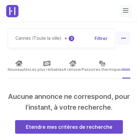
Cannes (Toute la ville)
+
Filtrer
3
Nouveautés
Les plus rentables
A rénover
Passoires thermiques
Immeubl
Aucune annonce ne correspond, pour
l’instant, à votre recherche.
Etendre mes critères de recherche