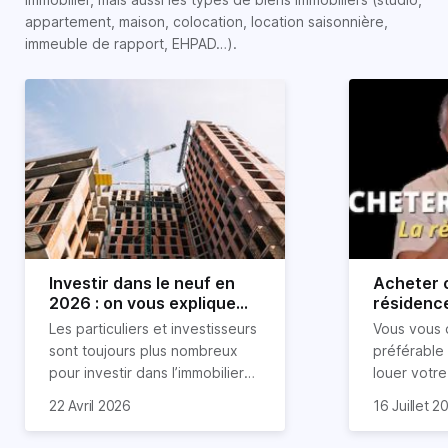
appartement, maison, colocation, location saisonnière,
immeuble de rapport, EHPAD…).
Investir dans le neuf en
Acheter o
2026 : on vous explique
résidence
tout !
règle sim
Les particuliers et investisseurs
Vous vous 
révélée
sont toujours plus nombreux
préférable
pour investir dans l’immobilier
louer votr
neuf. En effet, il existe de
principale ?
Souvent, o
22 Avril 2026
16 Juillet 2
nombreux avantages à choisir
expert en 
affirmation
ce type de bien. Nous vous
une décisi
comme "loue