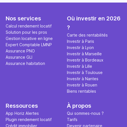
expliquons tout dans cet
règle simpl
l'argent par
article.
peut vous 
faut invest
seulement 
principale 
Nos services
Où investir en 2026
éviter des
avenir". Ce
Calcul rendement locatif
?
Cette vidé
est bien p
Solution pour les pros
ce secret 
études et s
Carte des rentabilités
Gestion locative en ligne
transforme
financière
Investir à Paris
Expert Comptable LMNP
traditionne
mener à de
Investir à Lyon
Assurance PNO
question.
sans jamais
Investir à Marseille
Assurance GLI
points de 
Investir à Bordeaux
Assurance habitation
propose un
Investir à Lille
et accessib
Investir à Toulouse
Investir à Nantes
Investir à Rouen
Biens rentables
Ressources
À propos
App Horiz Alertes
Qui sommes-nous ?
Plugin rendement locatif
Tarifs
Crédit immobilier
Devenir partenaire