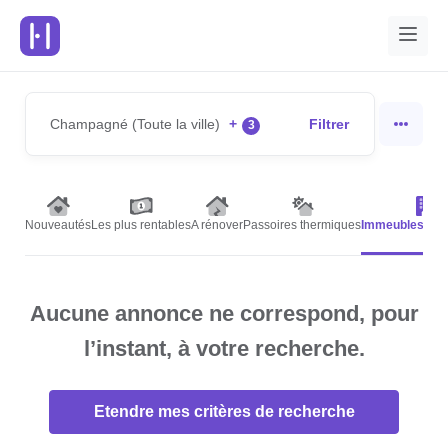
Champagné (Toute la ville)
+
Filtrer
3
Nouveautés
Les plus rentables
A rénover
Passoires thermiques
Immeubles de 
Aucune annonce ne correspond, pour
l’instant, à votre recherche.
Etendre mes critères de recherche