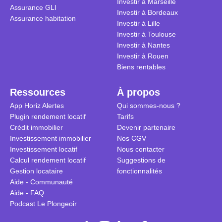
Investir à Marseille
Assurance GLI
vue. Cette 
Investir à Bordeaux
Assurance habitation
approche si
Investir à Lille
tous.
Investir à Toulouse
Investir à Nantes
Investir à Rouen
Biens rentables
Ressources
À propos
App Horiz Alertes
Qui sommes-nous ?
Plugin rendement locatif
Tarifs
Crédit immobilier
Devenir partenaire
Investissement immobilier
Nos CGV
Investissement locatif
Nous contacter
Calcul rendement locatif
Suggestions de
Gestion locataire
fonctionnalités
Aide - Communauté
Aide - FAQ
Podcast Le Plongeoir