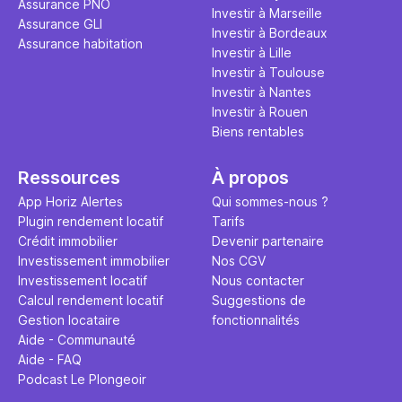
Assurance PNO
question.
sans jamais
Investir à Marseille
Assurance GLI
points de 
Investir à Bordeaux
Assurance habitation
propose un
Investir à Lille
et accessib
Investir à Toulouse
Investir à Nantes
Investir à Rouen
Biens rentables
Ressources
À propos
App Horiz Alertes
Qui sommes-nous ?
Plugin rendement locatif
Tarifs
Crédit immobilier
Devenir partenaire
Investissement immobilier
Nos CGV
Investissement locatif
Nous contacter
Calcul rendement locatif
Suggestions de
Gestion locataire
fonctionnalités
Aide - Communauté
Aide - FAQ
Podcast Le Plongeoir