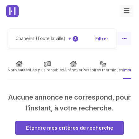
Chaneins (Toute la ville)
+
Filtrer
3
Nouveautés
Les plus rentables
A rénover
Passoires thermiques
Immeubl
Aucune annonce ne correspond, pour
l’instant, à votre recherche.
Etendre mes critères de recherche