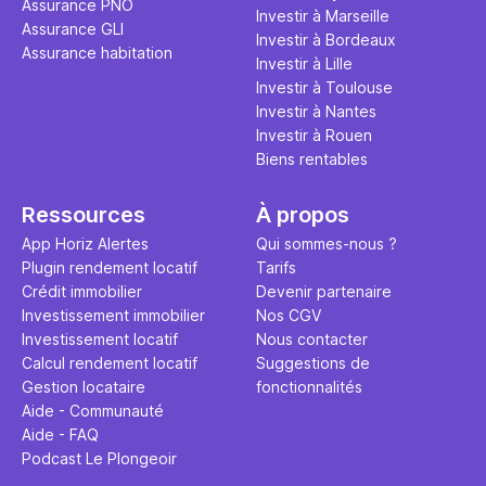
Assurance PNO
question.
sans jamais
Investir à Marseille
Assurance GLI
points de 
Investir à Bordeaux
Assurance habitation
propose un
Investir à Lille
et accessib
Investir à Toulouse
Investir à Nantes
Investir à Rouen
Biens rentables
Ressources
À propos
App Horiz Alertes
Qui sommes-nous ?
Plugin rendement locatif
Tarifs
Crédit immobilier
Devenir partenaire
Investissement immobilier
Nos CGV
Investissement locatif
Nous contacter
Calcul rendement locatif
Suggestions de
Gestion locataire
fonctionnalités
Aide - Communauté
Aide - FAQ
Podcast Le Plongeoir