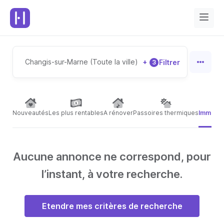
Changis-sur-Marne (Toute la ville)
+
Filtrer
3
Nouveautés
Les plus rentables
A rénover
Passoires thermiques
Immeubl
Aucune annonce ne correspond, pour
l’instant, à votre recherche.
Etendre mes critères de recherche