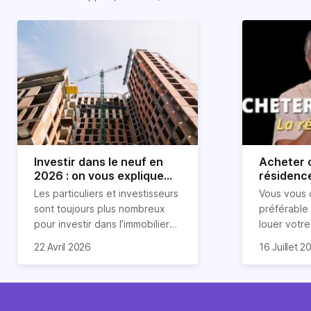
Investir dans le neuf en
Acheter o
2026 : on vous explique
résidence
tout !
règle sim
Les particuliers et investisseurs
Vous vous 
révélée
sont toujours plus nombreux
préférable
pour investir dans l’immobilier
louer votr
neuf. En effet, il existe de
principale ?
Souvent, o
22 Avril 2026
16 Juillet 2
nombreux avantages à choisir
expert en 
affirmation
ce type de bien. Nous vous
une décisi
comme "loue
expliquons tout dans cet
règle simpl
l'argent par
article.
peut vous 
faut invest