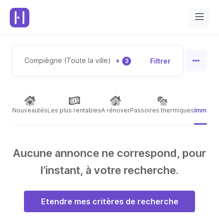
Compiègne (Toute la ville)
+
Filtrer
3
Nouveautés
Les plus rentables
A rénover
Passoires thermiques
Immeubl
Aucune annonce ne correspond, pour
l’instant, à votre recherche.
Etendre mes critères de recherche