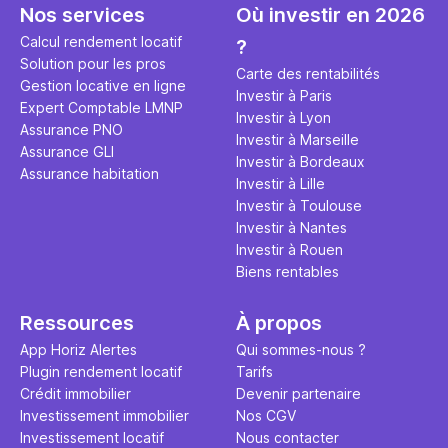
seulement 
principale 
Nos services
Où investir en 2026
éviter des
avenir". Ce
Calcul rendement locatif
?
Cette vidé
est bien p
Solution pour les pros
ce secret 
études et s
Carte des rentabilités
Gestion locative en ligne
transforme
financière
Investir à Paris
Expert Comptable LMNP
traditionne
mener à de
Investir à Lyon
Assurance PNO
question.
sans jamais
Investir à Marseille
Assurance GLI
points de 
Investir à Bordeaux
Assurance habitation
propose un
Investir à Lille
et accessib
Investir à Toulouse
Investir à Nantes
Investir à Rouen
Biens rentables
Ressources
À propos
App Horiz Alertes
Qui sommes-nous ?
Plugin rendement locatif
Tarifs
Crédit immobilier
Devenir partenaire
Investissement immobilier
Nos CGV
Investissement locatif
Nous contacter