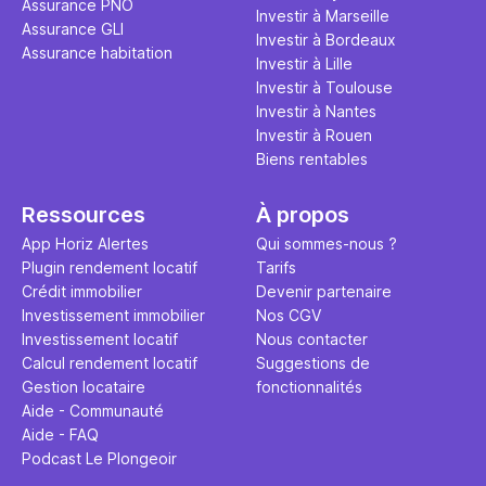
Assurance PNO
question.
sans jamais
Investir à Marseille
Assurance GLI
points de 
Investir à Bordeaux
Assurance habitation
propose un
Investir à Lille
et accessib
Investir à Toulouse
Investir à Nantes
Investir à Rouen
Biens rentables
Ressources
À propos
App Horiz Alertes
Qui sommes-nous ?
Plugin rendement locatif
Tarifs
Crédit immobilier
Devenir partenaire
Investissement immobilier
Nos CGV
Investissement locatif
Nous contacter
Calcul rendement locatif
Suggestions de
Gestion locataire
fonctionnalités
Aide - Communauté
Aide - FAQ
Podcast Le Plongeoir