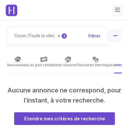
Coron (Toute la ville)
+
Filtrer
3
Nouveautés
Les plus rentables
A rénover
Passoires thermiques
Immeubl
Aucune annonce ne correspond, pour
l’instant, à votre recherche.
Etendre mes critères de recherche