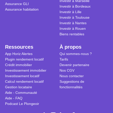
Investir à Marseille
Assurance GLI
vue. Cette 
Investir à Bordeaux
Assurance habitation
approche si
Investir à Lille
tous.
Investir à Toulouse
Investir à Nantes
Investir à Rouen
Biens rentables
Ressources
À propos
App Horiz Alertes
Qui sommes-nous ?
Plugin rendement locatif
Tarifs
Crédit immobilier
Devenir partenaire
Investissement immobilier
Nos CGV
Investissement locatif
Nous contacter
Calcul rendement locatif
Suggestions de
Gestion locataire
fonctionnalités
Aide - Communauté
Aide - FAQ
Podcast Le Plongeoir