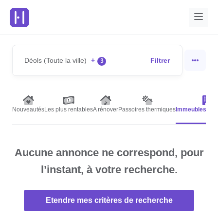
Déols (Toute la ville)
+
Filtrer
3
Nouveautés
Les plus rentables
A rénover
Passoires thermiques
Immeubles de 
Aucune annonce ne correspond, pour
l’instant, à votre recherche.
Etendre mes critères de recherche