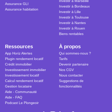
Investir à Marseille
Assurance GLI
vue. Cette 
Investir à Bordeaux
Assurance habitation
approche si
Investir à Lille
tous.
Investir à Toulouse
Investir à Nantes
Investir à Rouen
Biens rentables
Ressources
À propos
App Horiz Alertes
Qui sommes-nous ?
Plugin rendement locatif
Tarifs
Crédit immobilier
Devenir partenaire
Investissement immobilier
Nos CGV
Investissement locatif
Nous contacter
Calcul rendement locatif
Suggestions de
Gestion locataire
fonctionnalités
Aide - Communauté
Aide - FAQ
Podcast Le Plongeoir