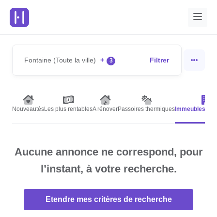
Fontaine (Toute la ville)
+
Filtrer
3
Nouveautés
Les plus rentables
A rénover
Passoires thermiques
Immeubles de 
Aucune annonce ne correspond, pour
l’instant, à votre recherche.
Etendre mes critères de recherche