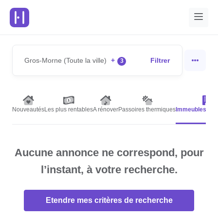
Gros-Morne (Toute la ville)
+
Filtrer
3
Nouveautés
Les plus rentables
A rénover
Passoires thermiques
Immeubles de 
Aucune annonce ne correspond, pour
l’instant, à votre recherche.
Etendre mes critères de recherche