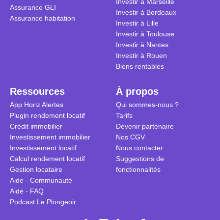
Investir à Marseille
Assurance GLI
vue. Cette 
Investir à Bordeaux
Assurance habitation
approche si
Investir à Lille
tous.
Investir à Toulouse
Investir à Nantes
Investir à Rouen
Biens rentables
Ressources
À propos
App Horiz Alertes
Qui sommes-nous ?
Plugin rendement locatif
Tarifs
Crédit immobilier
Devenir partenaire
Investissement immobilier
Nos CGV
Investissement locatif
Nous contacter
Calcul rendement locatif
Suggestions de
Gestion locataire
fonctionnalités
Aide - Communauté
Aide - FAQ
Podcast Le Plongeoir