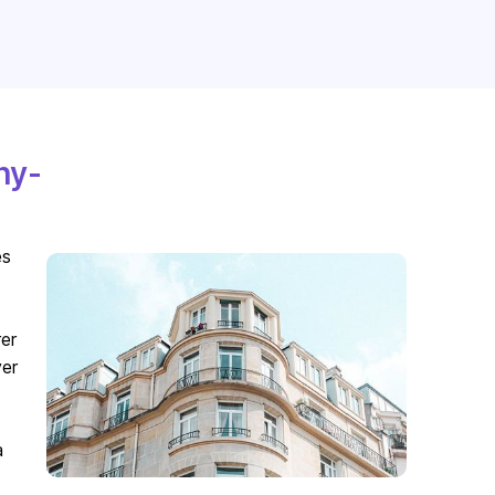
ny-
es
er
ver
à