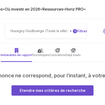
es
Où investir en 2026
Ressources
Horiz PRO
Hussigny-Godbrange (Toute la ville)
+
Filtrer
3
s
Immeubles de rapport
Touristiques
Colocations
Déjà loués
nce ne correspond, pour l’instant, à votr
Etendre mes critères de recherche