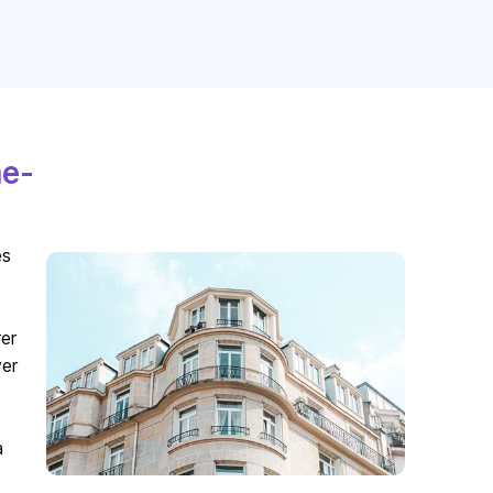
me-
es
er
ver
à