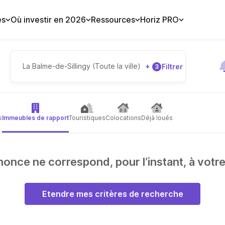
es
Où investir en 2026
Ressources
Horiz PRO
La Balme-de-Sillingy (Toute la ville)
+
Filtrer
3
s
Immeubles de rapport
Touristiques
Colocations
Déjà loués
nce ne correspond, pour l’instant, à votr
Etendre mes critères de recherche