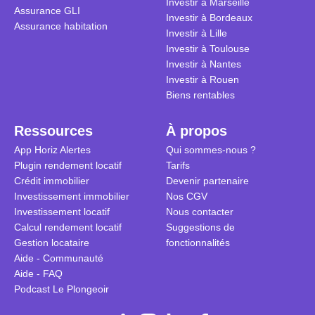
Investir à Marseille
Assurance GLI
vue. Cette 
Investir à Bordeaux
Assurance habitation
approche si
Investir à Lille
tous.
Investir à Toulouse
Investir à Nantes
Investir à Rouen
Biens rentables
Ressources
À propos
App Horiz Alertes
Qui sommes-nous ?
Plugin rendement locatif
Tarifs
Crédit immobilier
Devenir partenaire
Investissement immobilier
Nos CGV
Investissement locatif
Nous contacter
Calcul rendement locatif
Suggestions de
Gestion locataire
fonctionnalités
Aide - Communauté
Aide - FAQ
Podcast Le Plongeoir