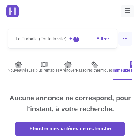
La Turballe (Toute la ville)
+
Filtrer
3
Nouveautés
Les plus rentables
A rénover
Passoires thermiques
Immeubles de 
Aucune annonce ne correspond, pour
l’instant, à votre recherche.
Etendre mes critères de recherche