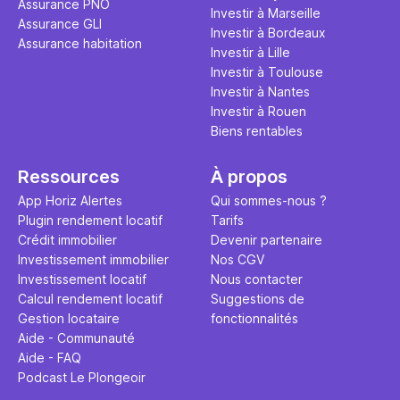
Assurance PNO
question.
sans jamais
Investir à Marseille
Assurance GLI
points de 
Investir à Bordeaux
Assurance habitation
propose un
Investir à Lille
et accessib
Investir à Toulouse
Investir à Nantes
Investir à Rouen
Biens rentables
Ressources
À propos
App Horiz Alertes
Qui sommes-nous ?
Plugin rendement locatif
Tarifs
Crédit immobilier
Devenir partenaire
Investissement immobilier
Nos CGV
Investissement locatif
Nous contacter
Calcul rendement locatif
Suggestions de
Gestion locataire
fonctionnalités
Aide - Communauté
Aide - FAQ
Podcast Le Plongeoir