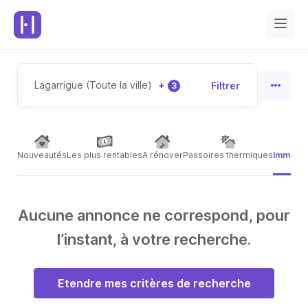
Lagarrigue (Toute la ville)
+
Filtrer
3
Nouveautés
Les plus rentables
A rénover
Passoires thermiques
Immeubl
Aucune annonce ne correspond, pour
l’instant, à votre recherche.
Etendre mes critères de recherche