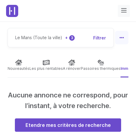
Le Mans (Toute la ville)
+
Filtrer
3
Nouveautés
Les plus rentables
A rénover
Passoires thermiques
Immeubl
Aucune annonce ne correspond, pour
l’instant, à votre recherche.
Etendre mes critères de recherche