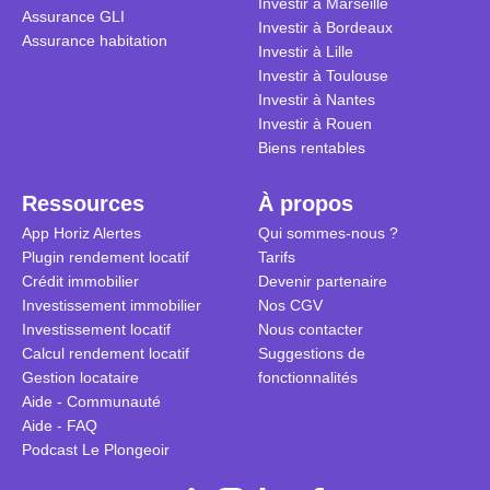
Investir à Marseille
Assurance GLI
vue. Cette 
Investir à Bordeaux
Assurance habitation
approche si
Investir à Lille
tous.
Investir à Toulouse
Investir à Nantes
Investir à Rouen
Biens rentables
Ressources
À propos
App Horiz Alertes
Qui sommes-nous ?
Plugin rendement locatif
Tarifs
Crédit immobilier
Devenir partenaire
Investissement immobilier
Nos CGV
Investissement locatif
Nous contacter
Calcul rendement locatif
Suggestions de
Gestion locataire
fonctionnalités
Aide - Communauté
Aide - FAQ
Podcast Le Plongeoir