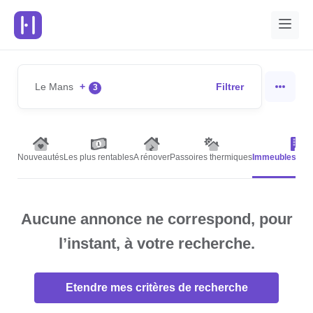
Le Mans
+
Filtrer
3
Nouveautés
Les plus rentables
A rénover
Passoires thermiques
Immeubles de 
Aucune annonce ne correspond, pour
l’instant, à votre recherche.
Etendre mes critères de recherche