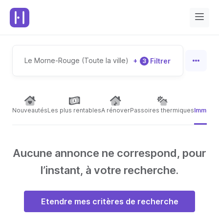
Le Morne-Rouge (Toute la ville)
+
Filtrer
3
Nouveautés
Les plus rentables
A rénover
Passoires thermiques
Immeubl
Aucune annonce ne correspond, pour
l’instant, à votre recherche.
Etendre mes critères de recherche