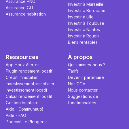
Assurance PNO
question.
sans jamais
Investir à Marseille
Assurance GLI
points de 
Investir à Bordeaux
Assurance habitation
propose un
Investir à Lille
et accessib
Investir à Toulouse
Investir à Nantes
Investir à Rouen
Biens rentables
Ressources
À propos
App Horiz Alertes
Qui sommes-nous ?
Plugin rendement locatif
Tarifs
Crédit immobilier
Devenir partenaire
Investissement immobilier
Nos CGV
Investissement locatif
Nous contacter
Calcul rendement locatif
Suggestions de
Gestion locataire
fonctionnalités
Aide - Communauté
Aide - FAQ
Podcast Le Plongeoir