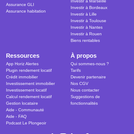
Investir à Marseille
Assurance GLI
vue. Cette 
Investir à Bordeaux
Assurance habitation
approche si
Investir à Lille
tous.
Investir à Toulouse
Investir à Nantes
Investir à Rouen
Biens rentables
Ressources
À propos
App Horiz Alertes
Qui sommes-nous ?
Plugin rendement locatif
Tarifs
Crédit immobilier
Devenir partenaire
Investissement immobilier
Nos CGV
Investissement locatif
Nous contacter
Calcul rendement locatif
Suggestions de
Gestion locataire
fonctionnalités
Aide - Communauté
Aide - FAQ
Podcast Le Plongeoir