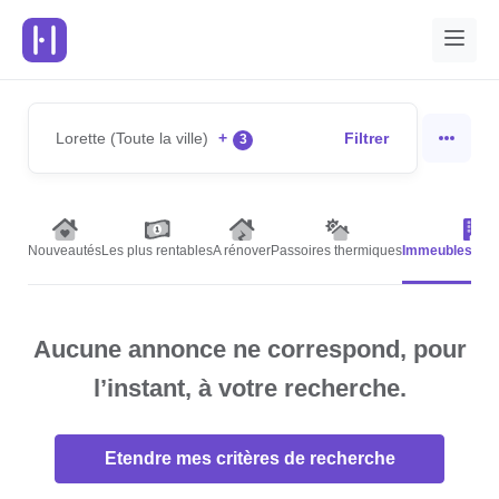
Lorette (Toute la ville)
+
Filtrer
3
Nouveautés
Les plus rentables
A rénover
Passoires thermiques
Immeubles de 
Aucune annonce ne correspond, pour
l’instant, à votre recherche.
Etendre mes critères de recherche