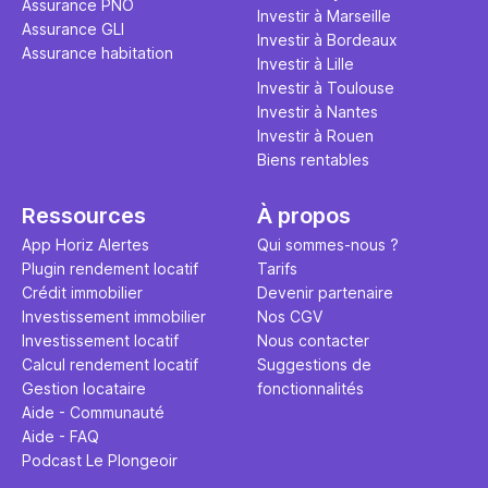
Assurance PNO
question.
sans jamais
Investir à Marseille
Assurance GLI
points de 
Investir à Bordeaux
Assurance habitation
propose un
Investir à Lille
et accessib
Investir à Toulouse
Investir à Nantes
Investir à Rouen
Biens rentables
Ressources
À propos
App Horiz Alertes
Qui sommes-nous ?
Plugin rendement locatif
Tarifs
Crédit immobilier
Devenir partenaire
Investissement immobilier
Nos CGV
Investissement locatif
Nous contacter
Calcul rendement locatif
Suggestions de
Gestion locataire
fonctionnalités
Aide - Communauté
Aide - FAQ
Podcast Le Plongeoir