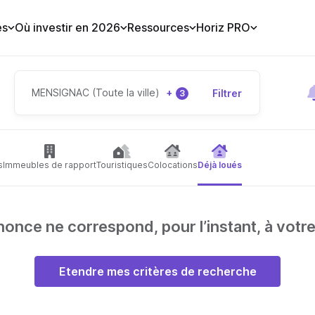
es
Où investir en 2026
Ressources
Horiz PRO
MENSIGNAC (Toute la ville)
+
Filtrer
3
s
Immeubles de rapport
Touristiques
Colocations
Déjà loués
nce ne correspond, pour l’instant, à votr
Etendre mes critères de recherche