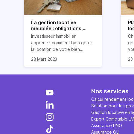
La gestion locative
Pl
meublée : obligations,
lo
avantages et
po
Investisseur immobilier,
Ch
inconvénients
apprenez comment bien gérer
ges
la location de votre bien
vo
immobilier meublé ! Découvrez
par
28 Mars 2023
23 
quelles sont vos obligations en
dé
tant que propriétaire, quels
loc
avantages et inconvénients
présente ce type de location.
Nos services
Calcul rendement loca
Solution pour les pro
Gestion locative en l
Expert Comptable L
Assurance PNO
Assurance GLI