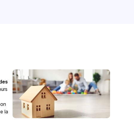
odes
eurs
ion
e la