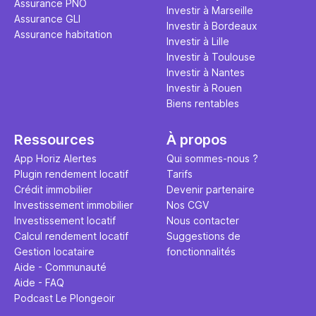
Assurance PNO
question.
sans jamais
Investir à Marseille
Assurance GLI
points de 
Investir à Bordeaux
Assurance habitation
propose un
Investir à Lille
et accessib
Investir à Toulouse
Investir à Nantes
Investir à Rouen
Biens rentables
Ressources
À propos
App Horiz Alertes
Qui sommes-nous ?
Plugin rendement locatif
Tarifs
Crédit immobilier
Devenir partenaire
Investissement immobilier
Nos CGV
Investissement locatif
Nous contacter
Calcul rendement locatif
Suggestions de
Gestion locataire
fonctionnalités
Aide - Communauté
Aide - FAQ
Podcast Le Plongeoir