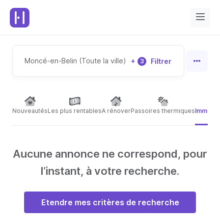
Moncé-en-Belin (Toute la ville)
+
Filtrer
3
Nouveautés
Les plus rentables
A rénover
Passoires thermiques
Immeubl
Aucune annonce ne correspond, pour
l’instant, à votre recherche.
Etendre mes critères de recherche