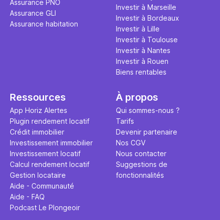
Assurance PNO
question.
sans jamais
Investir à Marseille
Assurance GLI
points de 
Investir à Bordeaux
Assurance habitation
propose un
Investir à Lille
et accessib
Investir à Toulouse
Investir à Nantes
Investir à Rouen
Biens rentables
Ressources
À propos
App Horiz Alertes
Qui sommes-nous ?
Plugin rendement locatif
Tarifs
Crédit immobilier
Devenir partenaire
Investissement immobilier
Nos CGV
Investissement locatif
Nous contacter
Calcul rendement locatif
Suggestions de
Gestion locataire
fonctionnalités
Aide - Communauté
Aide - FAQ
Podcast Le Plongeoir