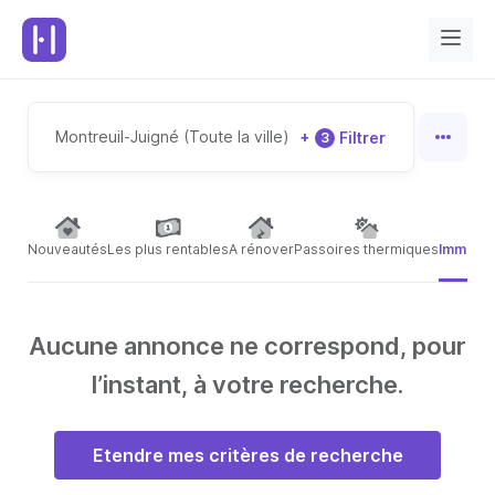
Montreuil-Juigné (Toute la ville)
+
Filtrer
3
Nouveautés
Les plus rentables
A rénover
Passoires thermiques
Immeubl
Aucune annonce ne correspond, pour
l’instant, à votre recherche.
Etendre mes critères de recherche