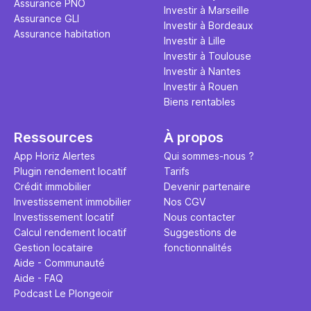
Assurance PNO
question.
sans jamais
Investir à Marseille
Assurance GLI
points de 
Investir à Bordeaux
Assurance habitation
propose un
Investir à Lille
et accessib
Investir à Toulouse
Investir à Nantes
Investir à Rouen
Biens rentables
Ressources
À propos
App Horiz Alertes
Qui sommes-nous ?
Plugin rendement locatif
Tarifs
Crédit immobilier
Devenir partenaire
Investissement immobilier
Nos CGV
Investissement locatif
Nous contacter
Calcul rendement locatif
Suggestions de
Gestion locataire
fonctionnalités
Aide - Communauté
Aide - FAQ
Podcast Le Plongeoir