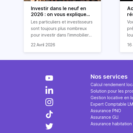
Investir dans le neuf en
Ac
2026 : on vous explique
ré
tout !
rè
Les particuliers et investisseurs
Vo
ré
sont toujours plus nombreux
pr
pour investir dans l’immobilier
lo
neuf. En effet, il existe de
pri
So
22 Avril 2026
16 
nombreux avantages à choisir
ex
af
ce type de bien. Nous vous
un
com
expliquons tout dans cet
règ
l'a
article.
pe
fau
se
pri
Nos services
év
ave
Calcul rendement loca
Ce
es
Solution pour les pro
ce
ét
Gestion locative en l
tr
fi
Expert Comptable L
tra
me
Assurance PNO
qu
san
Assurance GLI
po
Assurance habitation
pr
et 