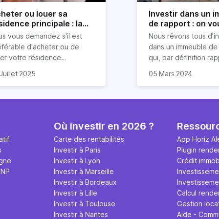
heter ou louer sa
Investir dans un 
sidence principale : la
de rapport : on vo
gle simple des 5%
explique tout
us vous demandez s'il est
Nous rêvons tous d’in
vélée
éférable d'acheter ou de
dans un immeuble de 
uer votre résidence
qui, par définition ra
ncipale ? Inutile d'être un
uvent, on entend des
Pour tous les investi
Juillet 2025
05 Mars 2024
pert en finance pour prendre
firmations catégoriques
locatifs, ce type de b
e décision éclairée. Une
me "louer, c'est jeter
immobilier s’avère êtr
le simple, la règle des 5%,
rgent par les fenêtres" ou "il
placement rentable, à
ut vous aider à trancher en
t investir dans sa résidence
de bien le choisir pou
ulement 30 secondes et à
ncipale pour sécuriser son
investir. En effet, l’
Où investir en 2026 ?
Ressour
iter des erreurs coûteuses.
nir". Cependant, la réalité
rapport offre une ren
tif
Carte des rentabilités
App Horiz Al
tte vidéo de Bassel révèle
t bien plus nuancée. Les
locative sur le long t
s
Investir à Paris
Plugin rende
 secret méconnu qui
udes et simulations
permettant de s’assu
igne
Investir à Lyon
Crédit immobi
ansforme l'approche
nancières complexes peuvent
revenus réguliers, ma
MNP
Investir à Marseille
Investisseme
ditionnelle de cette
ner à des débats sans fin,
se constituer un patr
Investir à Bordeaux
Investissemen
estion.
s jamais réconcilier les deux
immobilier. Explication
Investir à Lille
Calcul rende
ints de vue. Cette vidéo
Investir à Toulouse
Gestion loca
opose une approche simple
Investir à Nantes
Aide - Comm
accessible à tous.