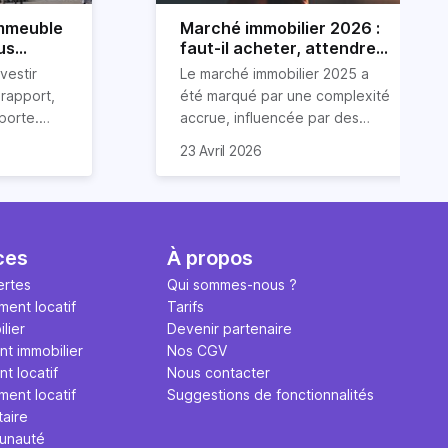
immeuble
Marché immobilier 2026 :
us
faut-il acheter, attendre
ou vendre ?
vestir
Le marché immobilier 2025 a
rapport,
été marqué par une complexité
pporte.
accrue, influencée par des
sseurs
facteurs tels qu’une crise
Examinons dans cet article les
23 Avril 2026
ien
immobilière, une inflation
tendances immobilières de
e un
croissante et la tendance
l'année écoulée et esquissons
 condition
haussière des taux d'intérêts.
des prévisions pour 2026. Il est
r bien
bon de préciser qu'il est
immeuble de
toujours très compliqué de
ces
À propos
te
s'avancer sur de tendances à
ertes
Qui sommes-nous ?
erme,
venir, particulièrement sur le
ment locatif
Tarifs
rer des
marché de l'immobilier. Nos
lier
Devenir partenaire
is aussi de
propos sont donc à lire avec
nt immobilier
Nos CGV
imoine
précaution.
t locatif
Nous contacter
s.
ment locatif
Suggestions de fonctionnalités
taire
unauté