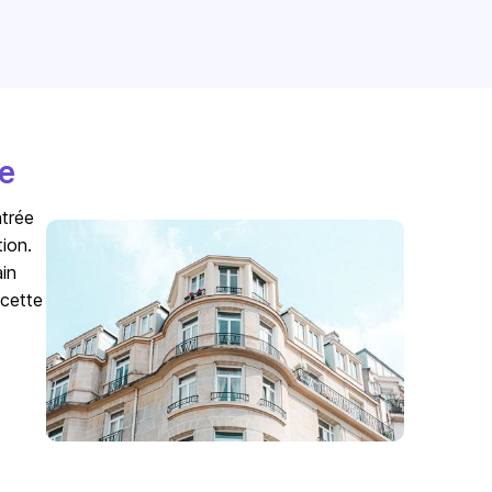
e
ntrée
ion.
ain
 cette