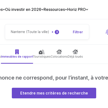
es
Où investir en 2026
Ressources
Horiz PRO
Nanterre (Toute la ville)
+
Filtrer
3
s
Immeubles de rapport
Touristiques
Colocations
Déjà loués
nce ne correspond, pour l’instant, à votr
Etendre mes critères de recherche