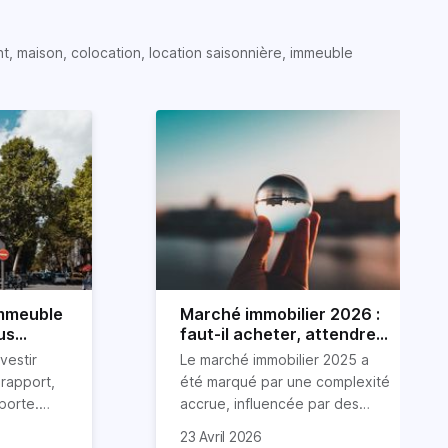
t, maison, colocation, location saisonnière, immeuble
immeuble
Marché immobilier 2026 :
us
faut-il acheter, attendre
ou vendre ?
vestir
Le marché immobilier 2025 a
rapport,
été marqué par une complexité
pporte.
accrue, influencée par des
sseurs
facteurs tels qu’une crise
Examinons dans cet article les
23 Avril 2026
ien
immobilière, une inflation
tendances immobilières de