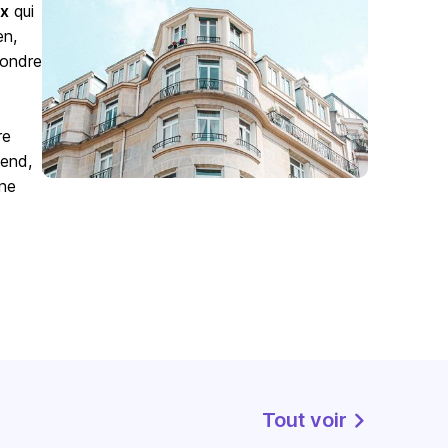
ix
qui
en,
pondre
re
tend,
ine
Tout voir