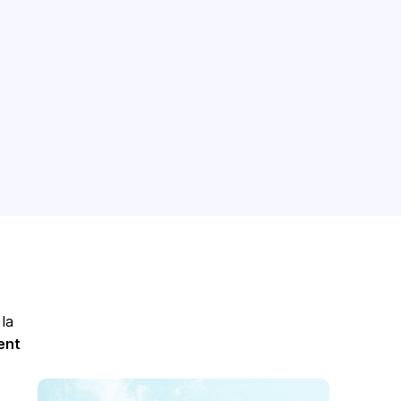
 la
ent