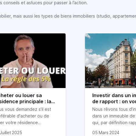
 conseils et astuces pour passer à l’action.
lier, mais aussi les types de biens immobiliers (studio, appartemen
heter ou louer sa
Investir dans un 
sidence principale : la
de rapport : on vo
gle simple des 5%
explique tout
us vous demandez s'il est
Nous rêvons tous d’in
vélée
éférable d'acheter ou de
dans un immeuble de 
uer votre résidence
qui, par définition ra
ncipale ? Inutile d'être un
uvent, on entend des
Pour tous les investi
Juillet 2025
05 Mars 2024
pert en finance pour prendre
firmations catégoriques
locatifs, ce type de b