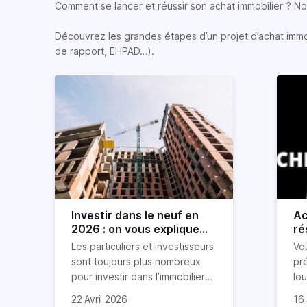
Comment se lancer et réussir son achat immobilier ? Nos
Découvrez les grandes étapes d’un projet d’achat immobi
de rapport, EHPAD…).
Investir dans le neuf en
Ac
2026 : on vous explique
ré
tout !
rè
Les particuliers et investisseurs
Vo
ré
sont toujours plus nombreux
pr
pour investir dans l’immobilier
lo
neuf. En effet, il existe de
pri
So
22 Avril 2026
16 
nombreux avantages à choisir
ex
af