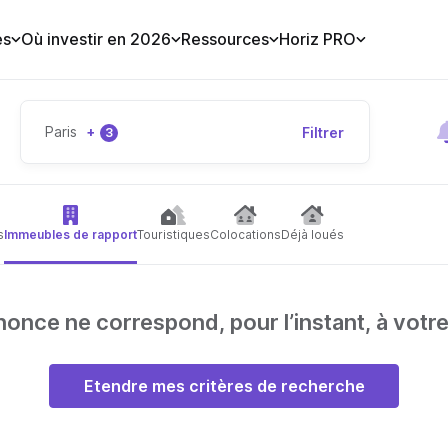
es
Où investir en 2026
Ressources
Horiz PRO
Paris
+
Filtrer
3
s
Immeubles de rapport
Touristiques
Colocations
Déjà loués
nce ne correspond, pour l’instant, à votr
Etendre mes critères de recherche