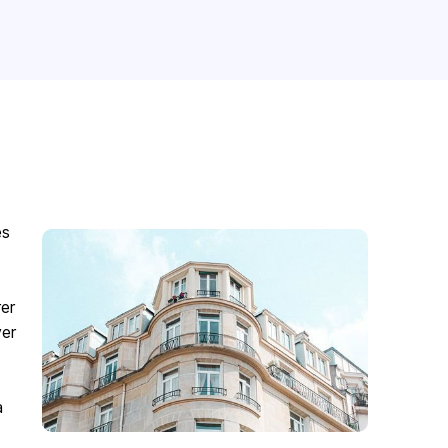
es
er
ver
à