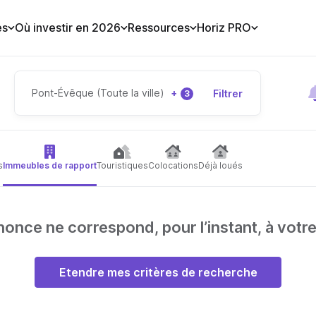
es
Où investir en 2026
Ressources
Horiz PRO
Pont-Évêque (Toute la ville)
+
Filtrer
3
s
Immeubles de rapport
Touristiques
Colocations
Déjà loués
nce ne correspond, pour l’instant, à votr
Etendre mes critères de recherche